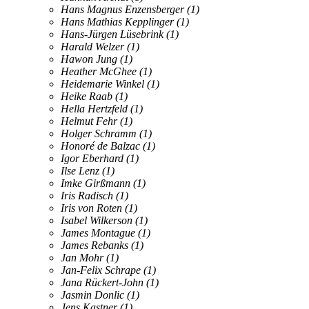
Hans Magnus Enzensberger
(1)
Hans Mathias Kepplinger
(1)
Hans-Jürgen Lüsebrink
(1)
Harald Welzer
(1)
Hawon Jung
(1)
Heather McGhee
(1)
Heidemarie Winkel
(1)
Heike Raab
(1)
Hella Hertzfeld
(1)
Helmut Fehr
(1)
Holger Schramm
(1)
Honoré de Balzac
(1)
Igor Eberhard
(1)
Ilse Lenz
(1)
Imke Girßmann
(1)
Iris Radisch
(1)
Iris von Roten
(1)
Isabel Wilkerson
(1)
James Montague
(1)
James Rebanks
(1)
Jan Mohr
(1)
Jan-Felix Schrape
(1)
Jana Rückert-John
(1)
Jasmin Donlic
(1)
Jens Kastner
(1)