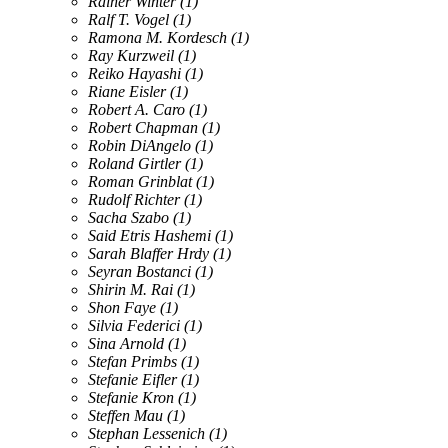
Rainer Winter
(1)
Ralf T. Vogel
(1)
Ramona M. Kordesch
(1)
Ray Kurzweil
(1)
Reiko Hayashi
(1)
Riane Eisler
(1)
Robert A. Caro
(1)
Robert Chapman
(1)
Robin DiAngelo
(1)
Roland Girtler
(1)
Roman Grinblat
(1)
Rudolf Richter
(1)
Sacha Szabo
(1)
Said Etris Hashemi
(1)
Sarah Blaffer Hrdy
(1)
Seyran Bostanci
(1)
Shirin M. Rai
(1)
Shon Faye
(1)
Silvia Federici
(1)
Sina Arnold
(1)
Stefan Primbs
(1)
Stefanie Eifler
(1)
Stefanie Kron
(1)
Steffen Mau
(1)
Stephan Lessenich
(1)