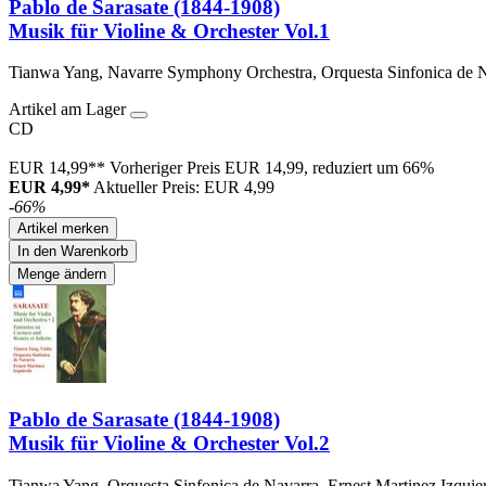
Pablo de Sarasate (1844-1908)
Musik für Violine & Orchester Vol.1
Tianwa Yang, Navarre Symphony Orchestra, Orquesta Sinfonica de N
Artikel am Lager
CD
EUR 14,99**
Vorheriger Preis EUR 14,99, reduziert um 66%
EUR 4,99*
Aktueller Preis: EUR 4,99
-66%
Artikel merken
In den Warenkorb
Menge ändern
Pablo de Sarasate (1844-1908)
Musik für Violine & Orchester Vol.2
Tianwa Yang, Orquesta Sinfonica de Navarra, Ernest Martinez Izquie