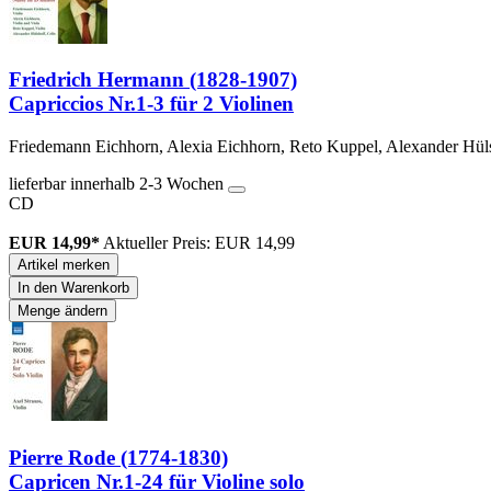
Friedrich Hermann (1828-1907)
Capriccios Nr.1-3 für 2 Violinen
Friedemann Eichhorn, Alexia Eichhorn, Reto Kuppel, Alexander Hül
lieferbar innerhalb 2-3 Wochen
CD
EUR 14,99*
Aktueller Preis: EUR 14,99
Artikel merken
In den Warenkorb
Menge ändern
Pierre Rode (1774-1830)
Capricen Nr.1-24 für Violine solo