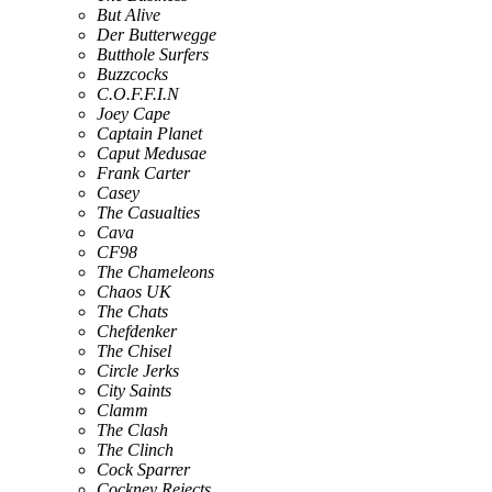
But Alive
Der Butterwegge
Butthole Surfers
Buzzcocks
C.O.F.F.I.N
Joey Cape
Captain Planet
Caput Medusae
Frank Carter
Casey
The Casualties
Cava
CF98
The Chameleons
Chaos UK
The Chats
Chefdenker
The Chisel
Circle Jerks
City Saints
Clamm
The Clash
The Clinch
Cock Sparrer
Cockney Rejects