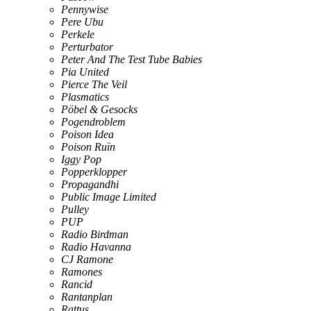
Pennywise
Pere Ubu
Perkele
Perturbator
Peter And The Test Tube Babies
Pia United
Pierce The Veil
Plasmatics
Pöbel & Gesocks
Pogendroblem
Poison Idea
Poison Ruïn
Iggy Pop
Popperklopper
Propagandhi
Public Image Limited
Pulley
PUP
Radio Birdman
Radio Havanna
CJ Ramone
Ramones
Rancid
Rantanplan
Rattus