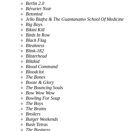
Berlin 2.0
Bérurier Noir
Betontod
Jello Biafra & The Guantanamo School Of Medicine
Big Boys
Bikini Kill
Birds In Row
Black Flag
Bleakness
Blink-182
Blisterhead
Blitzkid
Blood Command
Bloodclot
The Bones
Booze & Glory
The Bouncing Souls
Bow Wow Wow
Bowling For Soup
The Boys
The Brains
Broilers
Burger Weekends
Bush Tetras
The Business