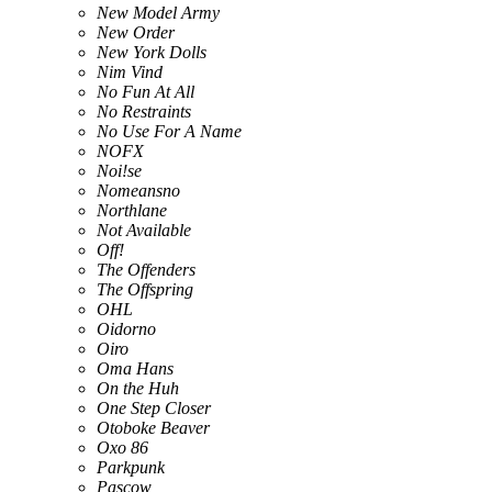
New Model Army
New Order
New York Dolls
Nim Vind
No Fun At All
No Restraints
No Use For A Name
NOFX
Noi!se
Nomeansno
Northlane
Not Available
Off!
The Offenders
The Offspring
OHL
Oidorno
Oiro
Oma Hans
On the Huh
One Step Closer
Otoboke Beaver
Oxo 86
Parkpunk
Pascow