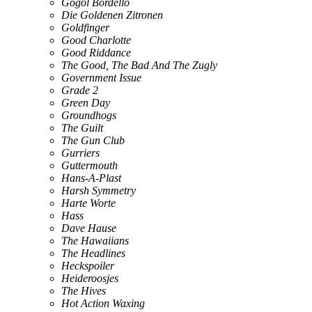
Gogol Bordello
Die Goldenen Zitronen
Goldfinger
Good Charlotte
Good Riddance
The Good, The Bad And The Zugly
Government Issue
Grade 2
Green Day
Groundhogs
The Guilt
The Gun Club
Gurriers
Guttermouth
Hans-A-Plast
Harsh Symmetry
Harte Worte
Hass
Dave Hause
The Hawaiians
The Headlines
Heckspoiler
Heideroosjes
The Hives
Hot Action Waxing