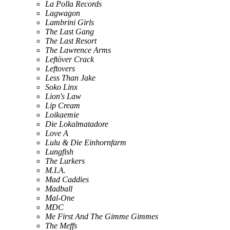
La Polla Records
Lagwagon
Lambrini Girls
The Last Gang
The Last Resort
The Lawrence Arms
Leftöver Crack
Leftovers
Less Than Jake
Soko Linx
Lion's Law
Lip Cream
Loikaemie
Die Lokalmatadore
Love A
Lulu & Die Einhornfarm
Lungfish
The Lurkers
M.I.A.
Mad Caddies
Madball
Mal-One
MDC
Me First And The Gimme Gimmes
The Meffs