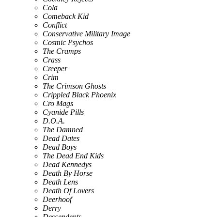
Cola
Comeback Kid
Conflict
Conservative Military Image
Cosmic Psychos
The Cramps
Crass
Creeper
Crim
The Crimson Ghosts
Crippled Black Phoenix
Cro Mags
Cyanide Pills
D.O.A.
The Damned
Dead Dates
Dead Boys
The Dead End Kids
Dead Kennedys
Death By Horse
Death Lens
Death Of Lovers
Deerhoof
Derry
Descendents