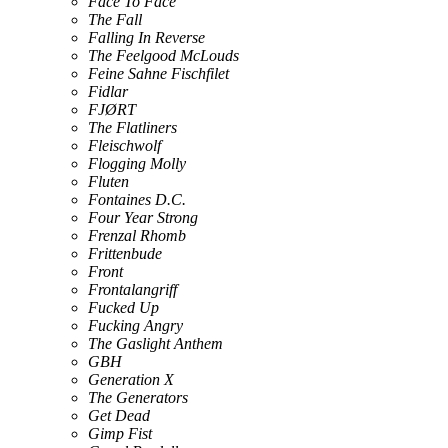
Face To Face
The Fall
Falling In Reverse
The Feelgood McLouds
Feine Sahne Fischfilet
Fidlar
FJØRT
The Flatliners
Fleischwolf
Flogging Molly
Fluten
Fontaines D.C.
Four Year Strong
Frenzal Rhomb
Frittenbude
Front
Frontalangriff
Fucked Up
Fucking Angry
The Gaslight Anthem
GBH
Generation X
The Generators
Get Dead
Gimp Fist