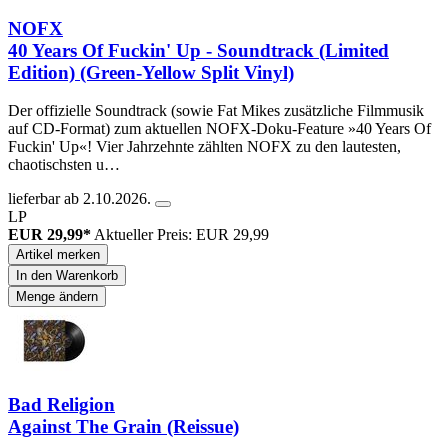
NOFX
40 Years Of Fuckin' Up - Soundtrack (Limited
Edition) (Green-Yellow Split Vinyl)
Der offizielle Soundtrack (sowie Fat Mikes zusätzliche Filmmusik
auf CD-Format) zum aktuellen NOFX-Doku-Feature »40 Years Of
Fuckin' Up«! Vier Jahrzehnte zählten NOFX zu den lautesten,
chaotischsten u…
lieferbar ab 2.10.2026.
LP
EUR 29,99*
Aktueller Preis: EUR 29,99
Artikel merken
In den Warenkorb
Menge ändern
Bad Religion
Against The Grain (Reissue)