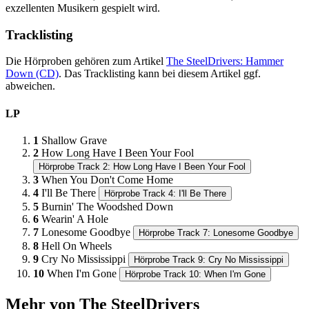
exzellenten Musikern gespielt wird.
Tracklisting
Die Hörproben gehören zum Artikel
The SteelDrivers: Hammer
Down (CD)
. Das Tracklisting kann bei diesem Artikel ggf.
abweichen.
LP
1
Shallow Grave
2
How Long Have I Been Your Fool
Hörprobe Track 2: How Long Have I Been Your Fool
3
When You Don't Come Home
4
I'll Be There
Hörprobe Track 4: I'll Be There
5
Burnin' The Woodshed Down
6
Wearin' A Hole
7
Lonesome Goodbye
Hörprobe Track 7: Lonesome Goodbye
8
Hell On Wheels
9
Cry No Mississippi
Hörprobe Track 9: Cry No Mississippi
10
When I'm Gone
Hörprobe Track 10: When I'm Gone
Mehr von The SteelDrivers