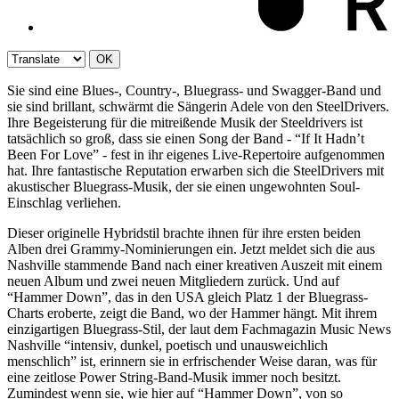
OK
Sie sind eine Blues-, Country-, Bluegrass- und Swagger-Band und
sie sind brillant, schwärmt die Sängerin Adele von den SteelDrivers.
Ihre Begeisterung für die mitreißende Musik der Steeldrivers ist
tatsächlich so groß, dass sie einen Song der Band - “If It Hadn’t
Been For Love” - fest in ihr eigenes Live-Repertoire aufgenommen
hat. Ihre fantastische Reputation erwarben sich die SteelDrivers mit
akustischer Bluegrass-Musik, der sie einen ungewohnten Soul-
Einschlag verliehen.
Dieser originelle Hybridstil brachte ihnen für ihre ersten beiden
Alben drei Grammy-Nominierungen ein. Jetzt meldet sich die aus
Nashville stammende Band nach einer kreativen Auszeit mit einem
neuen Album und zwei neuen Mitgliedern zurück. Und auf
“Hammer Down”, das in den USA gleich Platz 1 der Bluegrass-
Charts eroberte, zeigt die Band, wo der Hammer hängt. Mit ihrem
einzigartigen Bluegrass-Stil, der laut dem Fachmagazin Music News
Nashville “intensiv, dunkel, poetisch und unausweichlich
menschlich” ist, erinnern sie in erfrischender Weise daran, was für
eine zeitlose Power String-Band-Musik immer noch besitzt.
Zumindest wenn sie, wie hier auf “Hammer Down”, von so