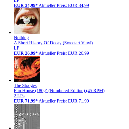
LP
EUR 34,99*
Aktueller Preis: EUR 34,99
Nothing
A Short History Of Decay (Sweetart Vinyl)
LP
EUR 26,99*
Aktueller Preis: EUR 26,99
The Stooges
Fun House (180g) (Numbered Edition) (45 RPM)
2 LPs
EUR 71,99*
Aktueller Preis: EUR 71,99