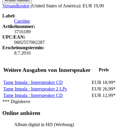
Artikel merken
Versandkosten
(United States of America): EUR 19,90
Label:
Caroline
Artikelnummer:
3716189
UPC/EAN:
0602557002287
Erscheinungstermin:
8.7.2016
Weitere Ausgaben von Innerspeaker
Preis
Tame Impala : Innerspeaker
CD
EUR 18,99*
Tame Impala : Innerspeaker
2 LPs
EUR 26,99*
Tame Impala : Innerspeaker
CD
EUR 12,99*
*** Digisleeve
Online anhören
Album digital in HD (Werbung)