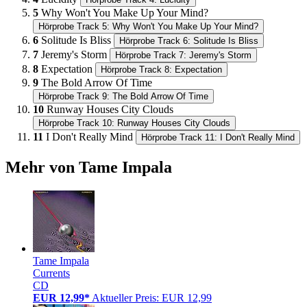
5
Why Won't You Make Up Your Mind?
Hörprobe Track 5: Why Won't You Make Up Your Mind?
6
Solitude Is Bliss
Hörprobe Track 6: Solitude Is Bliss
7
Jeremy's Storm
Hörprobe Track 7: Jeremy's Storm
8
Expectation
Hörprobe Track 8: Expectation
9
The Bold Arrow Of Time
Hörprobe Track 9: The Bold Arrow Of Time
10
Runway Houses City Clouds
Hörprobe Track 10: Runway Houses City Clouds
11
I Don't Really Mind
Hörprobe Track 11: I Don't Really Mind
Mehr von Tame Impala
Tame Impala
Currents
CD
EUR 12,99*
Aktueller Preis: EUR 12,99