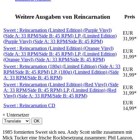
Weitere Ausgaben von Reincarnation
Preis
Sweet : Reincarnation (Limited Edition) (Purple Vinyl)
EUR
(Side A: 33 RPM/Side B: 45 RPM)
LP, (Limited Edition)
31,99*
(Purple Vinyl) (Side A: 33 RPM/Side B: 45 RPM)
Sweet : Reincarnation (Limited Edition) (Orange Vinyl)
EUR
(Side A: 33 RPM/Side B: 45 RPM)
LP, (Limited Edition)
31,99*
(Orange Vinyl) (Side A: 33 RPM/Side B: 45 RPM)
Sweet : Reincarnation (180g) (Limited Edition) (Side A: 33
EUR
RPM/Side B: 45 RPM)
LP, (180g) (Limited Edition) (Side
31,99*
A: 33 RPM/Side B: 45 RPM)
Sweet : Reincarnation (Limited Edition) (Red Vinyl) (Side
EUR
A: 33 RPM/Side B: 45 RPM)
LP, (Limited Edition) (Red
31,99*
Vinyl) (Side A: 33 RPM/Side B: 45 RPM)
EUR
Sweet : Reincarnation
CD
14,99*
+ Untersetzer
OK
1985 formierten Sweet sich neu. Andy Scott stellte zusammen mit
Mick Tucker eine frische Rockbesetzung zusammen: Phil Lanzon,