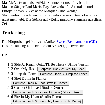
Mal McNulty und als perfekte Stimme der ursprüngliche Iron
Maiden Sänger Paul Mario Day. Ausverkaufte Australien und
Europa Shows, »Live at the Marquee« und wenige
Studioaufnahmen bewahren sein starkes Vermächtnis, obwohl er
nicht mehr lebt. Die Stücke auf »Reincarnation« stammen aus dieser
Zeit.
Tracklisting
Die Hörproben gehören zum Artikel
Sweet: Reincarnation (CD)
.
Das Tracklisting kann bei diesem Artikel ggf. abweichen.
LP
1
Side A: Reach Out...(I'll Be There) (Single Version)
2
Over My Head
Hörprobe Track 2: Over My Head
3
Jump the Fence
Hörprobe Track 3: Jump the Fence
4
Shot Down in Flames
Hörprobe Track 4: Shot Down in Flames
5
Gunner Of Love ( Studio Demo)
Hörprobe Track 5: Gunner Of Love ( Studio Demo)
6
Fire In My Heart (Studio Demo)
Hörprobe Track 6: Fire In My Heart (Studio Demo)