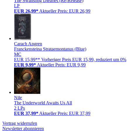
The Swansong Diearies (Re-Release)
LP
EUR 26,99*
Aktueller Preis: EUR 26,99
Carach Angren
Franckensteina Strataemontanus (Blue)
MC
EUR 15,99**
Vorheriger Preis EUR 15,99, reduziert um 0%
EUR 9,99*
Aktueller Preis: EUR 9,99
Nile
The Underworld Awaits Us All
2 LPs
EUR 37,99*
Aktueller Preis: EUR 37,99
Vertrag widerrufen
Newsletter abonnieren