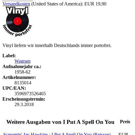
Versandkosten
(United States of America): EUR 19,90
Vinyl liefern wir innerhalb Deutschlands immer portofrei.
Label:
Wagram
Aufnahmejahr ca.:
1958-62
Artikelnummer:
8135014
UPC/EAN:
3596973526465
Erscheinungstermin:
29.3.2018
Weitere Ausgaben von I Put A Spell On You
Preis
Screamin' Jay Hawkins : I Put A Spell On You (Reissue)
EUR