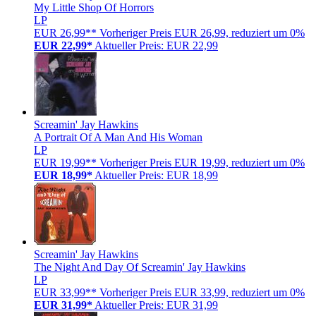
My Little Shop Of Horrors
LP
EUR 26,99**
Vorheriger Preis EUR 26,99, reduziert um 0%
EUR 22,99*
Aktueller Preis: EUR 22,99
Screamin' Jay Hawkins
A Portrait Of A Man And His Woman
LP
EUR 19,99**
Vorheriger Preis EUR 19,99, reduziert um 0%
EUR 18,99*
Aktueller Preis: EUR 18,99
Screamin' Jay Hawkins
The Night And Day Of Screamin' Jay Hawkins
LP
EUR 33,99**
Vorheriger Preis EUR 33,99, reduziert um 0%
EUR 31,99*
Aktueller Preis: EUR 31,99