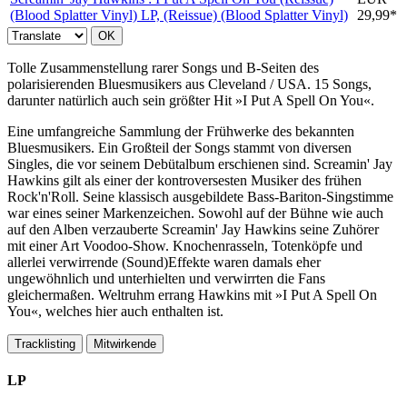
(Blood Splatter Vinyl)
LP, (Reissue) (Blood Splatter Vinyl)
29,99*
OK
Tolle Zusammenstellung rarer Songs und B-Seiten des
polarisierenden Bluesmusikers aus Cleveland / USA. 15 Songs,
darunter natürlich auch sein größter Hit »I Put A Spell On You«.
Eine umfangreiche Sammlung der Frühwerke des bekannten
Bluesmusikers. Ein Großteil der Songs stammt von diversen
Singles, die vor seinem Debütalbum erschienen sind. Screamin' Jay
Hawkins gilt als einer der kontroversesten Musiker des frühen
Rock'n'Roll. Seine klassisch ausgebildete Bass-Bariton-Singstimme
war eines seiner Markenzeichen. Sowohl auf der Bühne wie auch
auf den Alben verzauberte Screamin' Jay Hawkins seine Zuhörer
mit einer Art Voodoo-Show. Knochenrasseln, Totenköpfe und
allerlei verwirrende (Sound)Effekte waren damals eher
ungewöhnlich und unterhielten und verwirrten die Fans
gleichermaßen. Weltruhm errang Hawkins mit »I Put A Spell On
You«, welches hier auch enthalten ist.
Tracklisting
Mitwirkende
LP