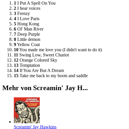
1
I Put A Spell On You
2
I hear voices
3
Frenzy
4
I Love Paris
5
Hong Kong
6
Ol' Man River
7
Deep Purple
8
Little demon
9
Yellow Coat
10
You made me love you (I didn't want to do it)
11
Swing Low, Sweet Chariot
12
Orange Colored Sky
13
Temptation
14
If You Are But A Dream
15
Take me back to my boots and saddle
Mehr von Screamin' Jay H...
Screamin' Jay Hawkins