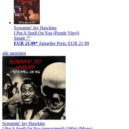
Screamin' Jay Hawkins
I Put A Spell On You (Purple Vinyl)
Single 7"
EUR 21,99*
Aktueller Preis: EUR 21,99
alle anzeigen
Screamin' Jay Hawkins
I Put A Spell On You (remastered) (180g) (Mono)