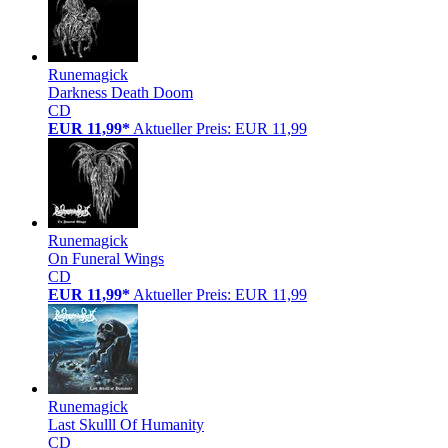
Runemagick
Darkness Death Doom
CD
EUR 11,99*
Aktueller Preis: EUR 11,99
Runemagick
On Funeral Wings
CD
EUR 11,99*
Aktueller Preis: EUR 11,99
Runemagick
Last Skulll Of Humanity
CD