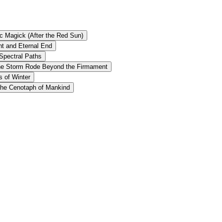
c Magick (After the Red Sun)
ht and Eternal End
Spectral Paths
he Storm Rode Beyond the Firmament
s of Winter
the Cenotaph of Mankind