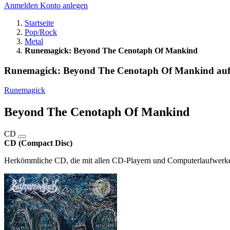
Anmelden
Konto anlegen
Startseite
Pop/Rock
Metal
Runemagick: Beyond The Cenotaph Of Mankind
Runemagick: Beyond The Cenotaph Of Mankind au
Runemagick
Beyond The Cenotaph Of Mankind
CD
CD (Compact Disc)
Herkömmliche CD, die mit allen CD-Playern und Computerlaufwerken,