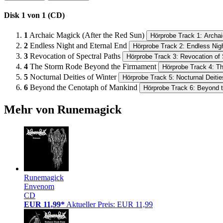
Disk 1 von 1 (CD)
1
Archaic Magick (After the Red Sun)
Hörprobe Track 1: Archai
2
Endless Night and Eternal End
Hörprobe Track 2: Endless Nig
3
Revocation of Spectral Paths
Hörprobe Track 3: Revocation of 
4
The Storm Rode Beyond the Firmament
Hörprobe Track 4: T
5
Nocturnal Deities of Winter
Hörprobe Track 5: Nocturnal Deitie
6
Beyond the Cenotaph of Mankind
Hörprobe Track 6: Beyond 
Mehr von Runemagick
Runemagick
Envenom
CD
EUR 11,99*
Aktueller Preis: EUR 11,99