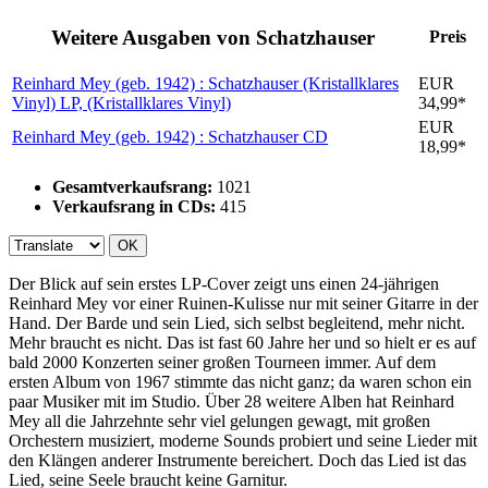
Weitere Ausgaben von Schatzhauser
Preis
Reinhard Mey (geb. 1942) : Schatzhauser (Kristallklares
EUR
Vinyl)
LP, (Kristallklares Vinyl)
34,99*
EUR
Reinhard Mey (geb. 1942) : Schatzhauser
CD
18,99*
Gesamtverkaufsrang:
1021
Verkaufsrang in CDs:
415
OK
Der Blick auf sein erstes LP-Cover zeigt uns einen 24-jährigen
Reinhard Mey vor einer Ruinen-Kulisse nur mit seiner Gitarre in der
Hand. Der Barde und sein Lied, sich selbst begleitend, mehr nicht.
Mehr braucht es nicht. Das ist fast 60 Jahre her und so hielt er es auf
bald 2000 Konzerten seiner großen Tourneen immer. Auf dem
ersten Album von 1967 stimmte das nicht ganz; da waren schon ein
paar Musiker mit im Studio. Über 28 weitere Alben hat Reinhard
Mey all die Jahrzehnte sehr viel gelungen gewagt, mit großen
Orchestern musiziert, moderne Sounds probiert und seine Lieder mit
den Klängen anderer Instrumente bereichert. Doch das Lied ist das
Lied, seine Seele braucht keine Garnitur.