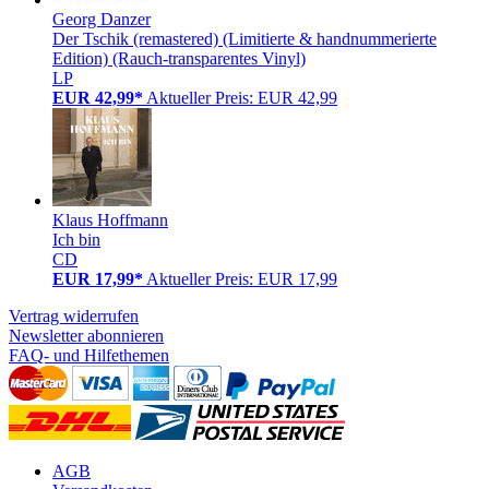
Georg Danzer
Der Tschik (remastered) (Limitierte & handnummerierte
Edition) (Rauch-transparentes Vinyl)
LP
EUR 42,99*
Aktueller Preis: EUR 42,99
Klaus Hoffmann
Ich bin
CD
EUR 17,99*
Aktueller Preis: EUR 17,99
Vertrag widerrufen
Newsletter abonnieren
FAQ- und Hilfethemen
AGB