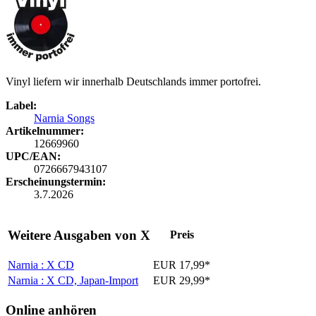
Vinyl liefern wir innerhalb Deutschlands immer portofrei.
Label:
Narnia Songs
Artikelnummer:
12669960
UPC/EAN:
0726667943107
Erscheinungstermin:
3.7.2026
Weitere Ausgaben von X
Preis
Narnia : X
CD
EUR 17,99*
Narnia : X
CD, Japan-Import
EUR 29,99*
Online anhören