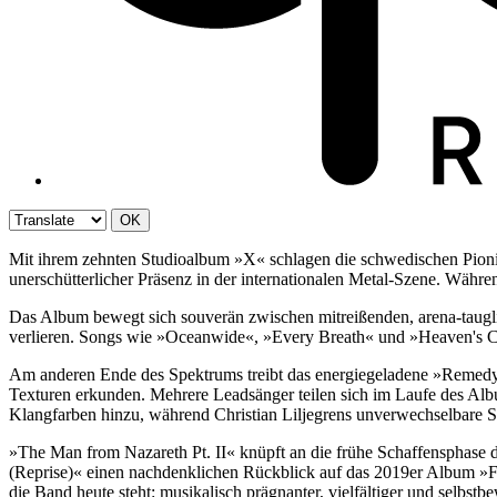
OK
Mit ihrem zehnten Studioalbum »X« schlagen die schwedischen Pioniere
unerschütterlicher Präsenz in der internationalen Metal-Szene. Wäh
Das Album bewegt sich souverän zwischen mitreißenden, arena-taugli
verlieren. Songs wie »Oceanwide«, »Every Breath« und »Heaven's Cal
Am anderen Ende des Spektrums treibt das energiegeladene »Remed
Texturen erkunden. Mehrere Leadsänger teilen sich im Laufe des Al
Klangfarben hinzu, während Christian Liljegrens unverwechselbare 
»The Man from Nazareth Pt. II« knüpft an die frühe Schaffensphase 
(Reprise)« einen nachdenklichen Rückblick auf das 2019er Album »F
die Band heute steht: musikalisch prägnanter, vielfältiger und sel