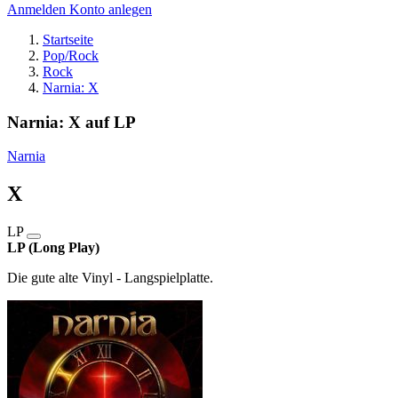
Anmelden
Konto anlegen
Startseite
Pop/Rock
Rock
Narnia: X
Narnia: X auf LP
Narnia
X
LP
LP (Long Play)
Die gute alte Vinyl - Langspielplatte.