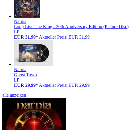
Narnia
Long Live The King - 20th Anniversary Edition (Picture Disc)
LP
EUR 31,99*
Aktueller Preis: EUR 31,99
Narnia
Ghost Town
LP
EUR 29,99*
Aktueller Preis: EUR 29,99
alle anzeigen