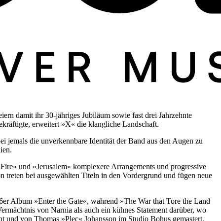
ern damit ihr 30-jähriges Jubiläum sowie fast drei Jahrzehnte
äftigte, erweitert »X« die klangliche Landschaft.
ei jemals die unverkennbare Identität der Band aus den Augen zu
ien.
Fire« und »Jerusalem« komplexere Arrangements und progressive
treten bei ausgewählten Titeln in den Vordergrund und fügen neue
006er Album »Enter the Gate«, während »The War that Tore the Land
ermächtnis von Narnia als auch ein kühnes Statement darüber, wo
scht und von Thomas »Plec« Johansson im Studio Bohus gemastert.