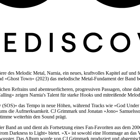
 des Melodic Metal, Narnia, ein neues, kraftvolles Kapitel auf und fei
rend »Ghost Town« (2023) das melodische Metal-Fundament der Band bekr
chen Refrains und abenteuerlicheren, progressiven Passagen, ohne dab
ling« zeigen Narnia's Talent für starke Hooks und mitreißende Melod
y (SOS)« das Tempo in neue Höhen, während Tracks wie »God Under 
bums die Aufmerksamkeit. CJ Grimmark und Jonatan »Jono« Samuelsson 
Stimme weiterhin den Sound prägt.
der Band an und dient als Fortsetzung eines Fan-Favoriten aus dem 2
rom Darkness to Light« bietet. »X« ist sowohl eine Hommage an das V
bstbewusster. Das Album wurde von CJ Grimmark produziert und abgemi