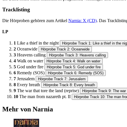
Tracklisting
Die Hörproben gehören zum Artikel
Narnia: X (CD)
. Das Tracklisti
LP
1
Like a thief in the night
Hörprobe Track 1: Like a thief in the nig
2
Oceanwide
Hörprobe Track 2: Oceanwide
3
Heavens calling
Hörprobe Track 3: Heavens calling
4
Walk on water
Hörprobe Track 4: Walk on water
5
God under fire
Hörprobe Track 5: God under fire
6
Remedy (SOS)
Hörprobe Track 6: Remedy (SOS)
7
Jerusalem
Hörprobe Track 7: Jerusalem
8
Every breath
Hörprobe Track 8: Every breath
9
The war that tore the land (reprise)
Hörprobe Track 9: The war t
10
The man from nazareth pt. II
Hörprobe Track 10: The man from
Mehr von Narnia