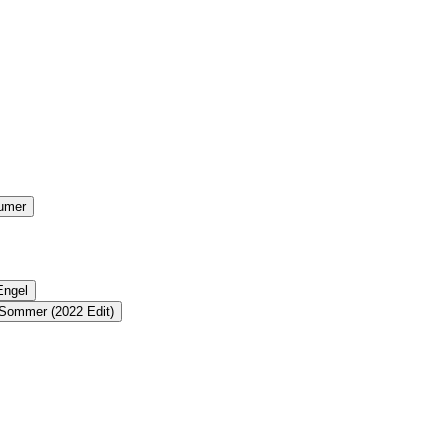
äumer
Engel
 Sommer (2022 Edit)