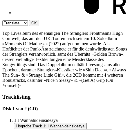
OK
Top-Livealbum des ehemaligen The Stranglers-Frontmanns Hugh
Cornwell, das auf den UK-Touren nach seinem 10. Soloalbum
»Moments Of Madness« (2022) aufgenommen wurde. Als
Hofdichter der Punk-Ära zeichnete er für die denkwürdigsten Songs
der Stranglers verantwortlich, samt des Überhits »Golden Brown«,
dessen vielfältige Textdeutungen eine Meisterklasse des
Songwritings sind. Das Doppelalbum enthält Livesongs aus allen
Epochen, darunter Stranglers-Klassiker wie »Skin Deep«, »Always
The Sun« & »Strange Little Girl«, die 2CD kommt mit 4 weiteren
Bonustracks, darunter »Nice'n'Sleazy« & »(Get A) Grip (On
Yourself)«.
Tracklisting
Disk 1 von 2 (CD)
1
I Wannahideinsideaya
Hörprobe Track 1: I Wannahideinsideaya