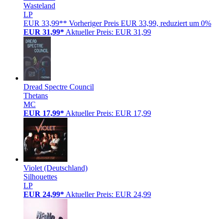
Wasteland
LP
EUR 33,99**
Vorheriger Preis EUR 33,99, reduziert um 0%
EUR 31,99*
Aktueller Preis: EUR 31,99
Dread Spectre Council
Thetans
MC
EUR 17,99*
Aktueller Preis: EUR 17,99
Violet (Deutschland)
Silhouettes
LP
EUR 24,99*
Aktueller Preis: EUR 24,99