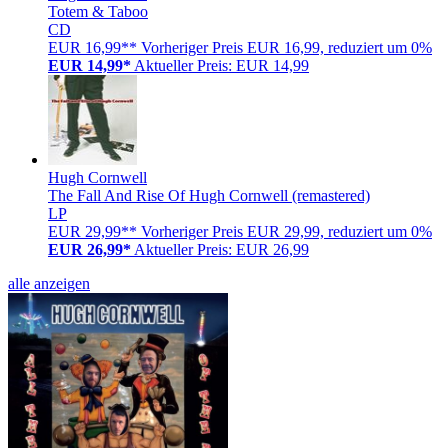
Totem & Taboo
CD
EUR 16,99**
Vorheriger Preis EUR 16,99, reduziert um 0%
EUR 14,99*
Aktueller Preis: EUR 14,99
Hugh Cornwell
The Fall And Rise Of Hugh Cornwell (remastered)
LP
EUR 29,99**
Vorheriger Preis EUR 29,99, reduziert um 0%
EUR 26,99*
Aktueller Preis: EUR 26,99
alle anzeigen