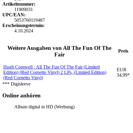
Artikelnummer:
11909031
UPC/EAN:
5053760119487
Erscheinungstermin:
4.10.2024
Weitere Ausgaben von All The Fun Of The
Preis
Fair
Hugh Cornwell : All The Fun Of The Fair (Limited
EUR
Edition) (Red Cornetto Vinyl)
2 LPs, (Limited Edition)
34,99*
(Red Cornetto Vinyl)
*** Digisleeve
Online anhören
Album digital in HD (Werbung)