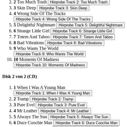
2
Too Much Trash
Hörprobe Track 2: Too Much Trash
3
Skin Deep
Hörprobe Track 3: Skin Deep
4
Wrong Side Of The Tracks
Hörprobe Track 4: Wrong Side Of The Tracks
5
Delightful Nightmare
Hörprobe Track 5: Delightful Nightmare
6
Strange Little Girl
Hörprobe Track 6: Strange Little Girl
7
Totem And Taboo
Hörprobe Track 7: Totem And Taboo
8
Bad Vibrations
Hörprobe Track 8: Bad Vibrations
9
Who Wants The World
Hörprobe Track 9: Who Wants The World
10
Moments Of Madness
Hörprobe Track 10: Moments Of Madness
Disk 2 von 2 (CD)
1
When I Was A Young Man
Hörprobe Track 1: When I Was A Young Man
2
Tramp
Hörprobe Track 2: Tramp
3
Pure Evel
Hörprobe Track 3: Pure Evel
4
Mr Leather
Hörprobe Track 4: Mr Leather
5
Always The Sun
Hörprobe Track 5: Always The Sun
6
Duce Coochie Man
Hörprobe Track 6: Duce Coochie Man