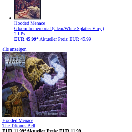
Hooded Menace
Gloom Immemorial (Clear/White Splatter Vinyl)
2 LPs
EUR 45,99*
Aktueller Preis: EUR 45,99
alle anzeigen
Hooded Menace
The Tritonus Bell
EUR 11,99*
Aktueller Preis: EUR 11,99