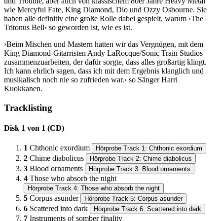
und Trouble, aber auch von klassischem 80er Jahre Heavy Metal
wie Mercyful Fate, King Diamond, Dio und Ozzy Osbourne. Sie
haben alle definitiv eine große Rolle dabei gespielt, warum ›The
Tritonus Bell‹ so geworden ist, wie es ist.
›Beim Mischen und Mastern hatten wir das Vergnügen, mit dem
King Diamond-Gitarristen Andy LaRocque/Sonic Train Studios
zusammenzuarbeiten, der dafür sorgte, dass alles großartig klingt.
Ich kann ehrlich sagen, dass ich mit dem Ergebnis klanglich und
musikalisch noch nie so zufrieden war.‹ so Sänger Harri
Kuokkanen.
Tracklisting
Disk 1 von 1 (CD)
1
Chthonic exordium
Hörprobe Track 1: Chthonic exordium
2
Chime diabolicus
Hörprobe Track 2: Chime diabolicus
3
Blood ornaments
Hörprobe Track 3: Blood ornaments
4
Those who absorb the night
Hörprobe Track 4: Those who absorb the night
5
Corpus asunder
Hörprobe Track 5: Corpus asunder
6
Scattered into dark
Hörprobe Track 6: Scattered into dark
7
Instruments of somber finality