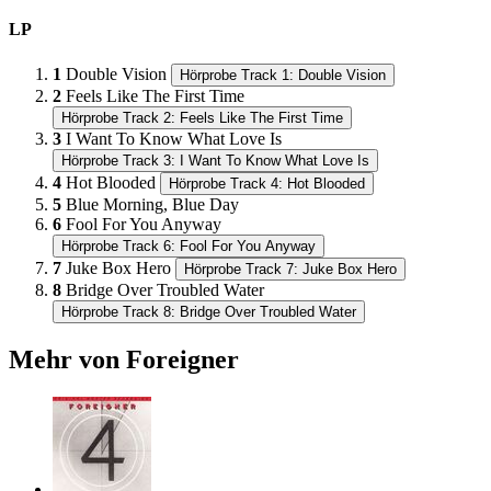
LP
1
Double Vision
Hörprobe Track 1: Double Vision
2
Feels Like The First Time
Hörprobe Track 2: Feels Like The First Time
3
I Want To Know What Love Is
Hörprobe Track 3: I Want To Know What Love Is
4
Hot Blooded
Hörprobe Track 4: Hot Blooded
5
Blue Morning, Blue Day
6
Fool For You Anyway
Hörprobe Track 6: Fool For You Anyway
7
Juke Box Hero
Hörprobe Track 7: Juke Box Hero
8
Bridge Over Troubled Water
Hörprobe Track 8: Bridge Over Troubled Water
Mehr von Foreigner