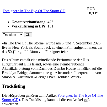
EUR
Foreigner : In The Eye Of The Storm
CD
18,99*
Gesamtverkaufsrang:
423
Verkaufsrang in LPs:
131
OK
»In The Eye Of The Storm« wurde am 6. und 7. September 2025
live in New York als Soundtrack zu einem Film aufgenommen, der
das 50-jährige Jubiläum von Foreigner feiert.
Das Album enthält eine mitreißende Performance der Hits,
aufgeführt auf Ellis Island, sowie eine atemberaubende
Akustikdarbietung vom Dach des Dumbo House mit Blick auf die
Brooklyn Bridge, darunter eine ganz besondere Interpretation von
Simon & Garfunkels »Bridge Over Troubled Water«.
Tracklisting
Die Hörproben gehören zum Artikel
Foreigner: In The Eye Of The
Storm (CD)
. Das Tracklisting kann bei diesem Artikel ggf.
abweichen.