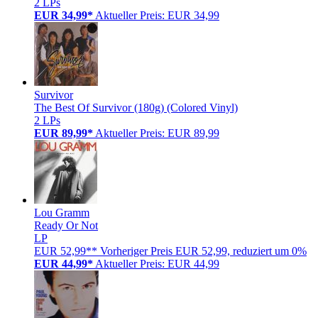
2 LPs
EUR 34,99*
Aktueller Preis: EUR 34,99
Survivor
The Best Of Survivor (180g) (Colored Vinyl)
2 LPs
EUR 89,99*
Aktueller Preis: EUR 89,99
Lou Gramm
Ready Or Not
LP
EUR 52,99**
Vorheriger Preis EUR 52,99, reduziert um 0%
EUR 44,99*
Aktueller Preis: EUR 44,99