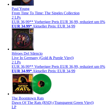
Paul Young
From Time To Time: The Singles Collection
2 LPs
EUR 36,99**
Vorheriger Preis EUR 36,99, reduziert um 0%
EUR 34,99*
Aktueller Preis: EUR 34,99
Héroes Del Silencio
Live In Germany (Gold & Purple Vinyl)
2 LPs
EUR 36,99**
Vorheriger Preis EUR 36,99, reduziert um 0%
EUR 34,99*
Aktueller Preis: EUR 34,99
The Boomtown Rats
Dawn Of The Rats (RSD) (Transparent Green Vinyl)
LP