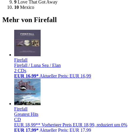
9
Love That Got Away
10
Mexico
Mehr von Firefall
Firefall
Firefall / Luna Sea / Elan
2 CDs
EUR 16,99*
Aktueller Preis: EUR 16,99
Firefall
Greatest Hits
CD
EUR 18,99**
Vorheriger Preis EUR 18,99, reduziert um 0%
EUR 17,99*
Aktueller Preis: EUR 17,99