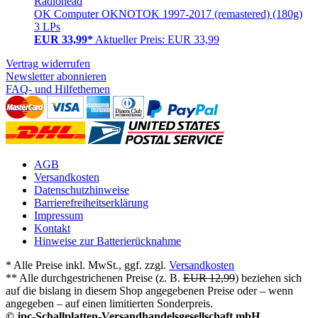
Radiohead
OK Computer OKNOTOK 1997-2017 (remastered) (180g)
3 LPs
EUR 33,99*
Aktueller Preis: EUR 33,99
Vertrag widerrufen
Newsletter abonnieren
FAQ- und Hilfethemen
AGB
Versandkosten
Datenschutzhinweise
Barrierefreiheitserklärung
Impressum
Kontakt
Hinweise zur Batterierücknahme
* Alle Preise inkl. MwSt., ggf. zzgl.
Versandkosten
** Alle durchgestrichenen Preise (z. B.
EUR 12,99
) beziehen sich
auf die bislang in diesem Shop angegebenen Preise oder – wenn
angegeben – auf einen limitierten Sonderpreis.
© jpc-Schallplatten-Versandhandelsgesellschaft mbH