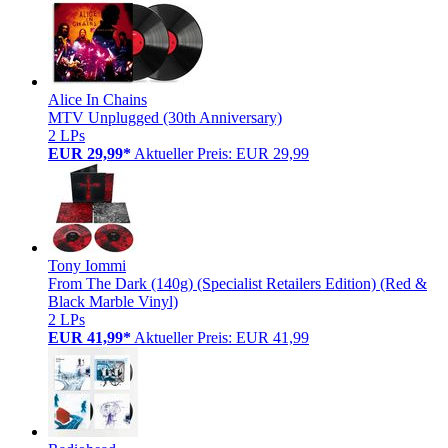
Alice In Chains
MTV Unplugged (30th Anniversary)
2 LPs
EUR 29,99*
Aktueller Preis: EUR 29,99
Tony Iommi
From The Dark (140g) (Specialist Retailers Edition) (Red &
Black Marble Vinyl)
2 LPs
EUR 41,99*
Aktueller Preis: EUR 41,99