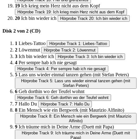
19
Ich krieg mein Herz nicht aus dem Kopf
Hörprobe Track 19: Ich krieg mein Herz nicht aus dem Kopf
20
Ich bin wieder ich
Hörprobe Track 20: Ich bin wieder ich
Disk 2 von 2 (CD)
1
Liebes-Tattoo
Hörprobe Track 1: Liebes-Tattoo
2
Löwenmut
Hörprobe Track 2: Löwenmut
3
Ich bin wieder ich
Hörprobe Track 3: Ich bin wieder ich
4
Per sempre hab ich nie gesagt
Hörprobe Track 4: Per sempre hab ich nie gesagt
5
Lass uns wieder einmal tanzen gehen (mit Stefan Peters)
Hörprobe Track 5: Lass uns wieder einmal tanzen gehen (mit
Stefan Peters)
6
Geh dorthin wo der Teufel wohnt
Hörprobe Track 6: Geh dorthin wo der Teufel wohnt
7
Hallo Du
Hörprobe Track 7: Hallo Du
8
Ein Mensch wie ein Bergwerk (mit Maurizio Alfinito)
Hörprobe Track 8: Ein Mensch wie ein Bergwerk (mit Maurizio
Alfinito)
9
Ich träume mich in Deine Arme (Duett mit Papa)
Hörprobe Track 9: Ich träume mich in Deine Arme (Duett mit
Papa)