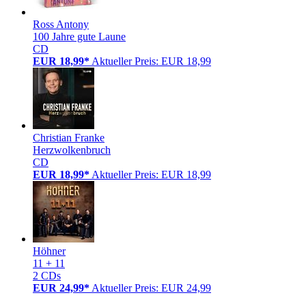
Ross Antony
100 Jahre gute Laune
CD
EUR 18,99*
Aktueller Preis: EUR 18,99
Christian Franke
Herzwolkenbruch
CD
EUR 18,99*
Aktueller Preis: EUR 18,99
Höhner
11 + 11
2 CDs
EUR 24,99*
Aktueller Preis: EUR 24,99