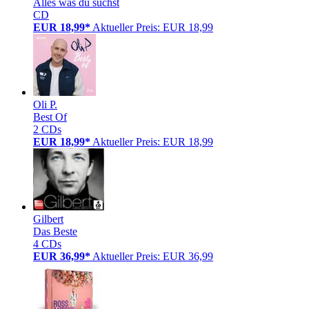
Alles was du suchst
CD
EUR 18,99*
Aktueller Preis: EUR 18,99
Oli P.
Best Of
2 CDs
EUR 18,99*
Aktueller Preis: EUR 18,99
Gilbert
Das Beste
4 CDs
EUR 36,99*
Aktueller Preis: EUR 36,99