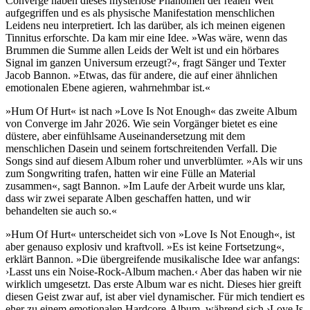
Converge haben dieses mysteriöse Phänomen der realen Welt
aufgegriffen und es als physische Manifestation menschlichen
Leidens neu interpretiert. Ich las darüber, als ich meinen eigenen
Tinnitus erforschte. Da kam mir eine Idee. »Was wäre, wenn das
Brummen die Summe allen Leids der Welt ist und ein hörbares
Signal im ganzen Universum erzeugt?«, fragt Sänger und Texter
Jacob Bannon. »Etwas, das für andere, die auf einer ähnlichen
emotionalen Ebene agieren, wahrnehmbar ist.«
»Hum Of Hurt« ist nach »Love Is Not Enough« das zweite Album
von Converge im Jahr 2026. Wie sein Vorgänger bietet es eine
düstere, aber einfühlsame Auseinandersetzung mit dem
menschlichen Dasein und seinem fortschreitenden Verfall. Die
Songs sind auf diesem Album roher und unverblümter. »Als wir uns
zum Songwriting trafen, hatten wir eine Fülle an Material
zusammen«, sagt Bannon. »Im Laufe der Arbeit wurde uns klar,
dass wir zwei separate Alben geschaffen hatten, und wir
behandelten sie auch so.«
»Hum Of Hurt« unterscheidet sich von »Love Is Not Enough«, ist
aber genauso explosiv und kraftvoll. »Es ist keine Fortsetzung«,
erklärt Bannon. »Die übergreifende musikalische Idee war anfangs:
›Lasst uns ein Noise-Rock-Album machen.‹ Aber das haben wir nie
wirklich umgesetzt. Das erste Album war es nicht. Dieses hier greift
diesen Geist zwar auf, ist aber viel dynamischer. Für mich tendiert es
eher zu einem emotionalen Hardcore-Album, während sich ›Love Is