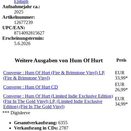
Epitaph
Aufnahmejahr ca.:
2025
Artikelnummer:
12677239
UPC/EAN:
8714092815627
Erscheinungstermin:
5.6.2026
Weitere Ausgaben von Hum Of Hurt
Preis
Converge : Hum Of Hurt (Fire & Brimstone Vinyl)
LP,
EUR
(Fire & Brimstone Vinyl)
33,99*
EUR
Converge : Hum Of Hurt
CD
26,99*
Converge : Hum Of Hurt (Limited Indie Exclusive Edition)
EUR
(Fist In The Gold Vinyl)
LP, (Limited Indie Exclusive
34,99*
Edition) (Fist In The Gold Vinyl)
*** Digisleeve
Gesamtverkaufsrang:
6355
Verkaufsrang in CDs:
2787