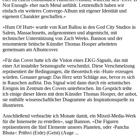
Not Enough‹ eher nach Metal anfühlt. Letztendlich haben wir
einfach ein weiteres Converge-Album mit eigener Identität und
eigenem Charakter geschaffen.«
»Hum Of Hurt« wurde von Kurt Ballou in den God City Studios in
Salem, Massachusetts, aufgenommen und abgemischt, mit
technischer Unterstützung von Zach Weeks. Bannon und der
renommierte britische Künstler Thomas Hooper arbeiteten
gemeinsam am Albumcover.
»Für das Cover hatte ich die Vision eines EKG-Signals, das mit
einer Art instabiler Seismografie verschmilzt. Diese Verschmelzung
repräsentiert die Bedingungen, die theoretisch ein ›Hum‹ erzeugen
würden. Genauer gesagt: Das Herz setzt Schläge aus, bevor es sich
in Rauschen auflöst. Das Signal wird dann durch ein seismisches
Ereignis im Zentrum des Covers unterbrochen. Im Gespräch teilte
ich einige dieser Ideen mit dem Künstler Thomas Hooper, der anbot,
sie mithilfe wissenschaftlicher Diagramme als Inspirationsquelle zu
illustrieren.
Anschließend verbrachte ich Monate damit, ein Mixed-Media-Werk
für die Innenseite zu erstellen«, sagt Bannon. »Die Figuren
repräsentieren die fünf Elemente unseres Planeten, oder ›Pancha
Bhuta‹: Prithvi (Erde) (Geist) (Auge ...