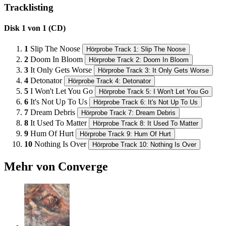
Tracklisting
Disk 1 von 1 (CD)
1
Slip The Noose
Hörprobe Track 1: Slip The Noose
2
Doom In Bloom
Hörprobe Track 2: Doom In Bloom
3
It Only Gets Worse
Hörprobe Track 3: It Only Gets Worse
4
Detonator
Hörprobe Track 4: Detonator
5
I Won't Let You Go
Hörprobe Track 5: I Won't Let You Go
6
It's Not Up To Us
Hörprobe Track 6: It's Not Up To Us
7
Dream Debris
Hörprobe Track 7: Dream Debris
8
It Used To Matter
Hörprobe Track 8: It Used To Matter
9
Hum Of Hurt
Hörprobe Track 9: Hum Of Hurt
10
Nothing Is Over
Hörprobe Track 10: Nothing Is Over
Mehr von Converge