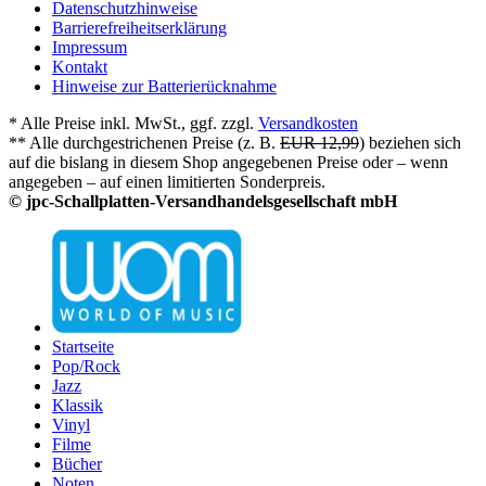
Datenschutzhinweise
Barrierefreiheitserklärung
Impressum
Kontakt
Hinweise zur Batterierücknahme
* Alle Preise inkl. MwSt., ggf. zzgl.
Versandkosten
** Alle durchgestrichenen Preise (z. B.
EUR 12,99
) beziehen sich
auf die bislang in diesem Shop angegebenen Preise oder – wenn
angegeben – auf einen limitierten Sonderpreis.
© jpc-Schallplatten-Versandhandelsgesellschaft mbH
Startseite
Pop/Rock
Jazz
Klassik
Vinyl
Filme
Bücher
Noten