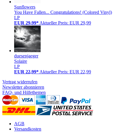
Sunflowers
You Have Fallen... Congratulations! (Colored Vinyl)
LP
EUR 29,99*
Aktueller Preis: EUR 29,99
duesenjaeger
Solaire
LP
EUR 22,99*
Aktueller Preis: EUR 22,99
Vertrag widerrufen
Newsletter abonnieren
FAQ- und Hilfethemen
AGB
Versandkosten