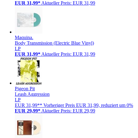
EUR 31,99*
Aktueller Preis: EUR 31,99
Maquina.
Body Transmission (Electric Blue Vinyl)
LP
EUR 31,99*
Aktueller Preis: EUR 31,99
Pigeon Pit
Leash Aggression
LP
EUR 31,99**
Vorheriger Preis EUR 31,99, reduziert um 0%
EUR 29,99*
Aktueller Preis: EUR 29,99