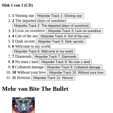
Disk 1 von 1 (CD)
1
Shining star
Hörprobe Track 1: Shining star
2
The departed (days of sunshine)
Hörprobe Track 2: The departed (days of sunshine)
3
Livin on overdrive
Hörprobe Track 3: Livin on overdrive
4
Girl of the sea
Hörprobe Track 4: Girl of the sea
5
Dark secrets
Hörprobe Track 5: Dark secrets
6
Welcome to my world
Hörprobe Track 6: Welcome to my world
7
Diamonds
Hörprobe Track 7: Diamonds
8
No man s land
Hörprobe Track 8: No man s land
9
Collateral damage
Hörprobe Track 9: Collateral damage
10
Without your love
Hörprobe Track 10: Without your love
11
Horizon
Hörprobe Track 11: Horizon
Mehr von Bite The Bullet