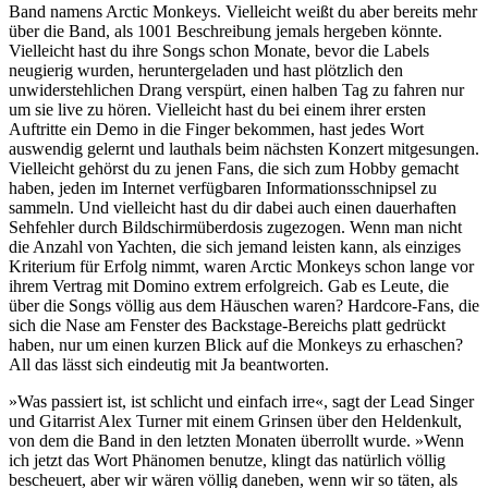
Band namens Arctic Monkeys. Vielleicht weißt du aber bereits mehr
über die Band, als 1001 Beschreibung jemals hergeben könnte.
Vielleicht hast du ihre Songs schon Monate, bevor die Labels
neugierig wurden, heruntergeladen und hast plötzlich den
unwiderstehlichen Drang verspürt, einen halben Tag zu fahren nur
um sie live zu hören. Vielleicht hast du bei einem ihrer ersten
Auftritte ein Demo in die Finger bekommen, hast jedes Wort
auswendig gelernt und lauthals beim nächsten Konzert mitgesungen.
Vielleicht gehörst du zu jenen Fans, die sich zum Hobby gemacht
haben, jeden im Internet verfügbaren Informationsschnipsel zu
sammeln. Und vielleicht hast du dir dabei auch einen dauerhaften
Sehfehler durch Bildschirmüberdosis zugezogen. Wenn man nicht
die Anzahl von Yachten, die sich jemand leisten kann, als einziges
Kriterium für Erfolg nimmt, waren Arctic Monkeys schon lange vor
ihrem Vertrag mit Domino extrem erfolgreich. Gab es Leute, die
über die Songs völlig aus dem Häuschen waren? Hardcore-Fans, die
sich die Nase am Fenster des Backstage-Bereichs platt gedrückt
haben, nur um einen kurzen Blick auf die Monkeys zu erhaschen?
All das lässt sich eindeutig mit Ja beantworten.
»Was passiert ist, ist schlicht und einfach irre«, sagt der Lead Singer
und Gitarrist Alex Turner mit einem Grinsen über den Heldenkult,
von dem die Band in den letzten Monaten überrollt wurde. »Wenn
ich jetzt das Wort Phänomen benutze, klingt das natürlich völlig
bescheuert, aber wir wären völlig daneben, wenn wir so täten, als