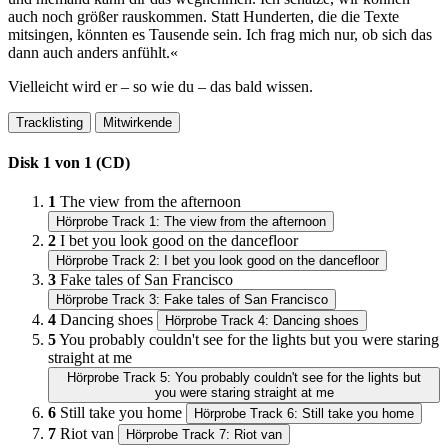
auch noch größer rauskommen. Statt Hunderten, die die Texte
mitsingen, könnten es Tausende sein. Ich frag mich nur, ob sich das
dann auch anders anfühlt.«
Vielleicht wird er – so wie du – das bald wissen.
Tracklisting
Mitwirkende
Disk 1 von 1 (CD)
1
The view from the afternoon
Hörprobe Track 1: The view from the afternoon
2
I bet you look good on the dancefloor
Hörprobe Track 2: I bet you look good on the dancefloor
3
Fake tales of San Francisco
Hörprobe Track 3: Fake tales of San Francisco
4
Dancing shoes
Hörprobe Track 4: Dancing shoes
5
You probably couldn't see for the lights but you were staring
straight at me
Hörprobe Track 5: You probably couldn't see for the lights but
you were staring straight at me
6
Still take you home
Hörprobe Track 6: Still take you home
7
Riot van
Hörprobe Track 7: Riot van