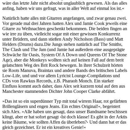
wäre das letzte Jahr nicht absolut unglaublich gewesen. Als das alles
anfing, haben wir uns gefragt, was in aller Welt auf einmal los ist.«
Natürlich hatte alles mit Gitarren angefangen, und zwar genau zwei.
Vor gerade mal drei Jahren hatten Alex und Jamie Cook jeweils eine
Gitarre zu Weihnachten geschenkt bekommen. Die beiden fingen an
wie irre zu üben, vielleicht sogar mit einer gewissen Konkurrenz
unter Brüdern, und dann stießen Andy Nicholson (Bass) und Matt
Helders (Drums) dazu.Die Jungs stehen natürlich auf The Smiths,
The Clash und The Jam (und Jamie hat außerdem eine ausgeprägte
Schwäche für Oasis, System Of A Down und Queens Of The Stone
Age), aber die Monkeys wollten sich auf keinen Fall auf dem breit
gelatschten Weg des Brit Rock bewegen. In ihrer Schulzeit hörten
sie Roots Manuva, Braintax und andere Bands des britischen Labels
Low-Life, und und vor allem Lyricist Lounge-Compilations und
CDs von Rawkus Records, z.B. Pharaoh Monch. Ein starker
Einfluss kommt auch daher, dass Alex seit kurzem total auf den aus
Manchester stammenden Dichter John Cooper Clarke abfährt.
»Das ist so ein superdünner Typ mit total wirrem Haar, rot gefärbten
Brillengläsern und engen Jeans. Ein echtes Original!«, begeistert
sich Alex. »Alle haben uns gesagt, dass unser Bandname beschissen
klingt, aber er hat sofort gesagt ›Ist doch klasse! Es gibt in der Arktis
keine Bäume, wie sollten Affen da überleben?‹ Und dann hat er das
gleich gezeichnet. Er ist ein kreatives Genie!«