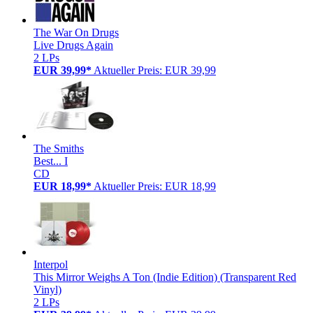
The War On Drugs
Live Drugs Again
2 LPs
EUR 39,99*
Aktueller Preis: EUR 39,99
The Smiths
Best... I
CD
EUR 18,99*
Aktueller Preis: EUR 18,99
Interpol
This Mirror Weighs A Ton (Indie Edition) (Transparent Red
Vinyl)
2 LPs