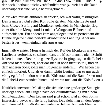
gesamte Publikum »When The Sun Goes Down« mit – einen Song,
der noch überhaupt nicht veröffentlicht war (zurzeit hat die Band
überhaupt erst eine Single herausgebracht).
Alex: »Ich musste aufhören zu spielen, ich war völlig fassungslos!
Das Ganze ist total außer Kontrolle geraten. Manche Leute sind
beim Crowd Surfing auf Monitoren gelandet. In Manchester flog
einer über die Menge und ist mit der Wange am Bühnenrand
aufgeschlagen. Ein anderer kam angeflogen und ist perfekt auf die
Bühne abgerollt, eine perfekte akrobatische Landung. Aber am
besten ist es, wenn einfach alle ausrasten.«
Innerhalb weniger Monate hat sich der Ruf der Monkeys wie ein
Lauffeuer verbreitet, so schnell, dass die Musikbranche nicht Schritt
halten konnte. »Bevor die ganze Hysterie losging, sagten die Labels:
›Ihr seid nicht schlecht, aber das hier ist noch nicht so toll, und an
dem anderen Song sollte man Folgendes ändern…‹ Wir haben das
einfach ignoriert. Und als es dann richtig losging, war es uns auch
völlig egal. In London waren die Kids total auf die Band fixiert und
die Label-Leute standen hinten und waren total auf die Kids fixiert.«
Natürlich antworten Musiker, die sich nie eine großartige Strategie
überlegt haben, auf Fragen nach der Zukunftsplanung mit einem
Schulterzucken. »Den Leuten sind jetzt schon total an den Songs
interessiert, bevor wir sie fertig haben. Das sieht man an den Augen
und niemand kann dir das wegnehmen. Ich schätze, wir können