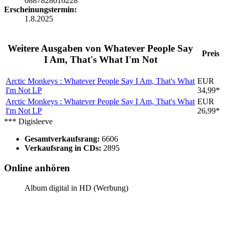
0887828016228
Erscheinungstermin:
1.8.2025
Weitere Ausgaben von Whatever People Say
Preis
I Am, That's What I'm Not
Arctic Monkeys : Whatever People Say I Am, That's What
EUR
I'm Not
LP
34,99*
Arctic Monkeys : Whatever People Say I Am, That's What
EUR
I'm Not
LP
26,99*
*** Digisleeve
Gesamtverkaufsrang:
6606
Verkaufsrang in CDs:
2895
Online anhören
Album digital in HD (Werbung)