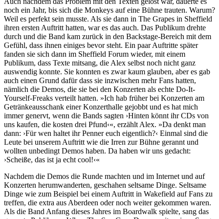
Auch nachdem das Problem mit den Texten gelöst war, dauerte es
noch ein Jahr, bis sich die Monkeys auf eine Bühne trauten. Warum?
Weil es perfekt sein musste. Als sie dann in The Grapes in Sheffield
ihren ersten Auftritt hatten, war es das auch. Das Publikum drehte
durch und die Band kam zurück in den Backstage-Bereich mit dem
Gefühl, dass ihnen einiges bevor steht. Ein paar Auftritte später
fanden sie sich dann im Sheffield Forum wieder, mit einem
Publikum, dass Texte mitsang, die Alex selbst noch nicht ganz
auswendig konnte. Sie konnten es zwar kaum glauben, aber es gab
auch einen Grund dafür dass sie inzwischen mehr Fans hatten,
nämlich die Demos, die sie bei den Konzerten als echte Do-It-
Yourself-Freaks verteilt hatten. »Ich hab früher bei Konzerten am
Getränkeausschank einer Konzerthalle gejobbt und es hat mich
immer genervt, wenn die Bands sagten ›Hinten könnt ihr CDs von
uns kaufen, die kosten drei Pfund‹«, erzählt Alex. »Da denkt man
dann: ›Für wen haltet ihr Penner euch eigentlich?‹ Einmal sind die
Leute bei unserem Auftritt wie die Irren zur Bühne gerannt und
wollten unbedingt Demos haben. Da haben wir uns gedacht:
›Scheiße, das ist ja echt cool!‹«
Nachdem die Demos die Runde machten und im Internet und auf
Konzerten herumwanderten, geschahen seltsame Dinge. Seltsame
Dinge wie zum Beispiel bei einem Auftritt in Wakefield auf Fans zu
treffen, die extra aus Aberdeen oder noch weiter gekommen waren.
Als die Band Anfang dieses Jahres im Boardwalk spielte, sang das