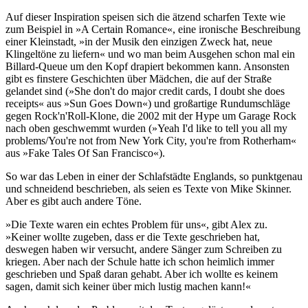
Auf dieser Inspiration speisen sich die ätzend scharfen Texte wie
zum Beispiel in »A Certain Romance«, eine ironische Beschreibung
einer Kleinstadt, »in der Musik den einzigen Zweck hat, neue
Klingeltöne zu liefern« und wo man beim Ausgehen schon mal ein
Billard-Queue um den Kopf drapiert bekommen kann. Ansonsten
gibt es finstere Geschichten über Mädchen, die auf der Straße
gelandet sind (»She don't do major credit cards, I doubt she does
receipts« aus »Sun Goes Down«) und großartige Rundumschläge
gegen Rock'n'Roll-Klone, die 2002 mit der Hype um Garage Rock
nach oben geschwemmt wurden (»Yeah I'd like to tell you all my
problems/You're not from New York City, you're from Rotherham«
aus »Fake Tales Of San Francisco«).
So war das Leben in einer der Schlafstädte Englands, so punktgenau
und schneidend beschrieben, als seien es Texte von Mike Skinner.
Aber es gibt auch andere Töne.
»Die Texte waren ein echtes Problem für uns«, gibt Alex zu.
»Keiner wollte zugeben, dass er die Texte geschrieben hat,
deswegen haben wir versucht, andere Sänger zum Schreiben zu
kriegen. Aber nach der Schule hatte ich schon heimlich immer
geschrieben und Spaß daran gehabt. Aber ich wollte es keinem
sagen, damit sich keiner über mich lustig machen kann!«