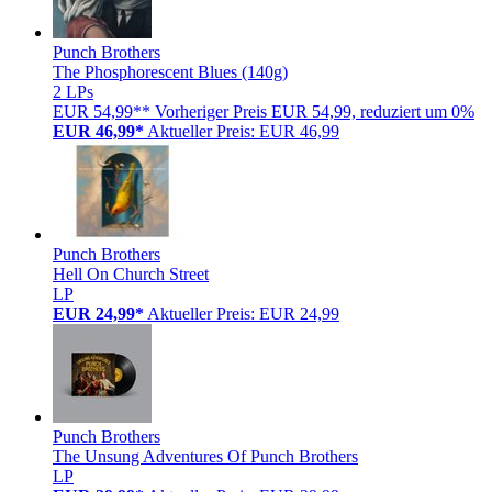
Punch Brothers
The Phosphorescent Blues (140g)
2 LPs
EUR 54,99**
Vorheriger Preis EUR 54,99, reduziert um 0%
EUR 46,99*
Aktueller Preis: EUR 46,99
Punch Brothers
Hell On Church Street
LP
EUR 24,99*
Aktueller Preis: EUR 24,99
Punch Brothers
The Unsung Adventures Of Punch Brothers
LP