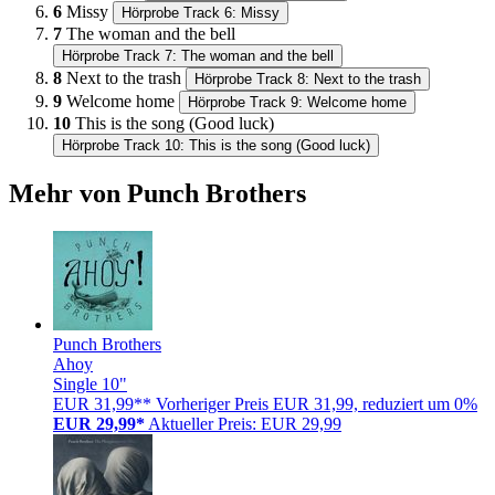
6
Missy
Hörprobe Track 6: Missy
7
The woman and the bell
Hörprobe Track 7: The woman and the bell
8
Next to the trash
Hörprobe Track 8: Next to the trash
9
Welcome home
Hörprobe Track 9: Welcome home
10
This is the song (Good luck)
Hörprobe Track 10: This is the song (Good luck)
Mehr von Punch Brothers
Punch Brothers
Ahoy
Single 10"
EUR 31,99**
Vorheriger Preis EUR 31,99, reduziert um 0%
EUR 29,99*
Aktueller Preis: EUR 29,99