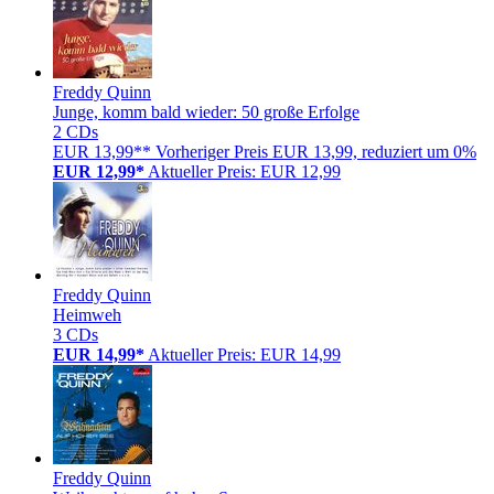
Freddy Quinn
Junge, komm bald wieder: 50 große Erfolge
2 CDs
EUR 13,99**
Vorheriger Preis EUR 13,99, reduziert um 0%
EUR 12,99*
Aktueller Preis: EUR 12,99
Freddy Quinn
Heimweh
3 CDs
EUR 14,99*
Aktueller Preis: EUR 14,99
Freddy Quinn