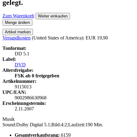
gelegt.
Zum Warenkorb
Weiter einkaufen
Menge ändern
Artikel merken
Versandkosten
(United States of America): EUR 19,90
Tonformat:
DD 5.1
Label:
DVD
Altersfreigabe:
FSK ab 0 freigegeben
Artikelnummer:
9115013
UPC/EAN:
9002986630968
Erscheinungstermin:
2.11.2007
Musik
Sound:Dolby Digital 5.1;Bild:4:2;Laufzeit:190 Min.
Gesamtverkaufsrang:
6159