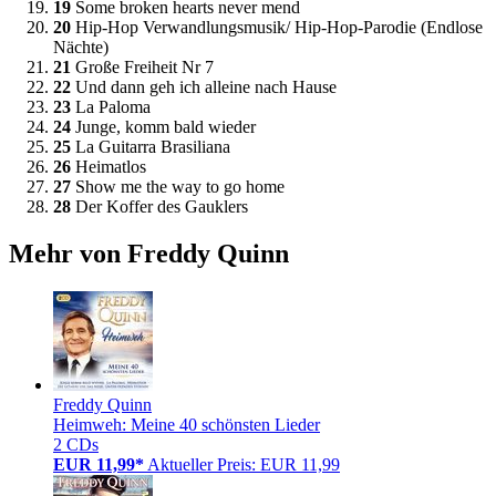
19
Some broken hearts never mend
20
Hip-Hop Verwandlungsmusik/ Hip-Hop-Parodie (Endlose
Nächte)
21
Große Freiheit Nr 7
22
Und dann geh ich alleine nach Hause
23
La Paloma
24
Junge, komm bald wieder
25
La Guitarra Brasiliana
26
Heimatlos
27
Show me the way to go home
28
Der Koffer des Gauklers
Mehr von Freddy Quinn
Freddy Quinn
Heimweh: Meine 40 schönsten Lieder
2 CDs
EUR 11,99*
Aktueller Preis: EUR 11,99