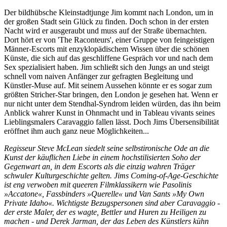
Der bildhübsche Kleinstadtjunge Jim kommt nach London, um in
der großen Stadt sein Glück zu finden. Doch schon in der ersten
Nacht wird er ausgeraubt und muss auf der Straße übernachten.
Dort hört er von 'The Raconteurs', einer Gruppe von feingeistigen
Männer-Escorts mit enzyklopädischem Wissen über die schönen
Künste, die sich auf das geschliffene Gespräch vor und nach dem
Sex spezialisiert haben. Jim schließt sich den Jungs an und steigt
schnell vom naiven Anfänger zur gefragten Begleitung und
Künstler-Muse auf. Mit seinem Aussehen könnte er es sogar zum
größten Stricher-Star bringen, den London je gesehen hat. Wenn er
nur nicht unter dem Stendhal-Syndrom leiden würden, das ihn beim
Anblick wahrer Kunst in Ohnmacht und in Tableau vivants seines
Lieblingsmalers Caravaggio fallen lässt. Doch Jims Übersensibilität
eröffnet ihm auch ganz neue Möglichkeiten...
Regisseur Steve McLean siedelt seine selbstironische Ode an die
Kunst der käuflichen Liebe in einem hochstilisierten Soho der
Gegenwart an, in dem Escorts als die einzig wahren Träger
schwuler Kulturgeschichte gelten. Jims Coming-of-Age-Geschichte
ist eng verwoben mit queeren Filmklassikern wie Pasolinis
»Accatone«, Fassbinders »Querelle« und Van Sants »My Own
Private Idaho«. Wichtigste Bezugspersonen sind aber Caravaggio -
der erste Maler, der es wagte, Bettler und Huren zu Heiligen zu
machen - und Derek Jarman, der das Leben des Künstlers kühn