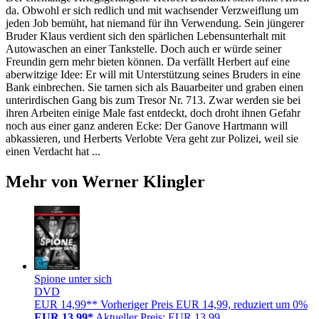
da. Obwohl er sich redlich und mit wachsender Verzweiflung um
jeden Job bemüht, hat niemand für ihn Verwendung. Sein jüngerer
Bruder Klaus verdient sich den spärlichen Lebensunterhalt mit
Autowaschen an einer Tankstelle. Doch auch er würde seiner
Freundin gern mehr bieten können. Da verfällt Herbert auf eine
aberwitzige Idee: Er will mit Unterstützung seines Bruders in eine
Bank einbrechen. Sie tarnen sich als Bauarbeiter und graben einen
unterirdischen Gang bis zum Tresor Nr. 713. Zwar werden sie bei
ihren Arbeiten einige Male fast entdeckt, doch droht ihnen Gefahr
noch aus einer ganz anderen Ecke: Der Ganove Hartmann will
abkassieren, und Herberts Verlobte Vera geht zur Polizei, weil sie
einen Verdacht hat ...
Mehr von Werner Klingler
Spione unter sich
DVD
EUR 14,99**
Vorheriger Preis EUR 14,99, reduziert um 0%
EUR 13,99*
Aktueller Preis: EUR 13,99