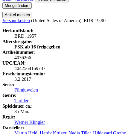
Menge ändern
Artikel merken
Versandkosten
(United States of America): EUR 19,90
Herkunftsland:
BRD, 1957
Altersfreigabe:
FSK ab 16 freigegeben
Artikelnummer:
4036266
UPC/EAN:
4042564169737
Erscheinungstermin:
3.2.2017
Serie:
Filmjuwelen
Genre:
Thriller
Spieldauer ca.:
85 Min.
Regie:
Werner Klingler
Darsteller:
Martin Held
,
Hardy Krüger
,
Nadja Tiller
,
Hildegard Grethe
,