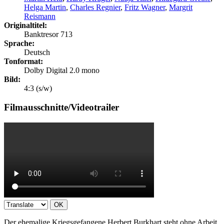
Helga Martin
,
Charles Regnier
,
Fritz Wagner
,
Margrit
Reismann
Originaltitel:
Banktresor 713
Sprache:
Deutsch
Tonformat:
Dolby Digital 2.0 mono
Bild:
4:3 (s/w)
Filmausschnitte/Videotrailer
OK
Der ehemalige Kriegsgefangene Herbert Burkhart steht ohne Arbeit