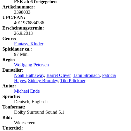
FSK ab 6 freigegeben
Artikelnummer:
3398033
UPC/EAN:
4011976884286
Erscheinungstermin:
26.9.2013
Genre:
Fantasy,
Kinder
Spieldauer ca.:
97 Min.
Regie:
Wolfgang Petersen
Darsteller:
Noah Hathaway
,
Barret Oliver
,
Tami Stronach
,
Patricia
Hayes
,
Sidney Bromley
,
Tilo Prückner
Autor:
Michael Ende
Sprache:
Deutsch, Englisch
Tonformat:
Dolby Surround Sound 5.1
Bild:
Widescreen
Untertitel: