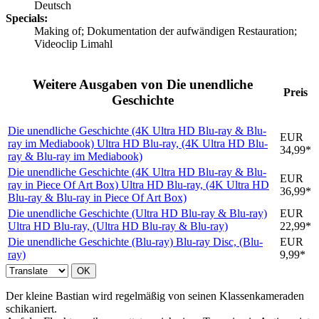
Deutsch
Specials:
Making of; Dokumentation der aufwändigen Restauration;
Videoclip Limahl
Weitere Ausgaben von Die unendliche
Preis
Geschichte
Die unendliche Geschichte (4K Ultra HD Blu-ray & Blu-
EUR
ray im Mediabook)
Ultra HD Blu-ray, (4K Ultra HD Blu-
34,99*
ray & Blu-ray im Mediabook)
Die unendliche Geschichte (4K Ultra HD Blu-ray & Blu-
EUR
ray in Piece Of Art Box)
Ultra HD Blu-ray, (4K Ultra HD
36,99*
Blu-ray & Blu-ray in Piece Of Art Box)
Die unendliche Geschichte (Ultra HD Blu-ray & Blu-ray)
EUR
Ultra HD Blu-ray, (Ultra HD Blu-ray & Blu-ray)
22,99*
Die unendliche Geschichte (Blu-ray)
Blu-ray Disc, (Blu-
EUR
ray)
9,99*
OK
Der kleine Bastian wird regelmäßig von seinen Klassenkameraden
schikaniert.