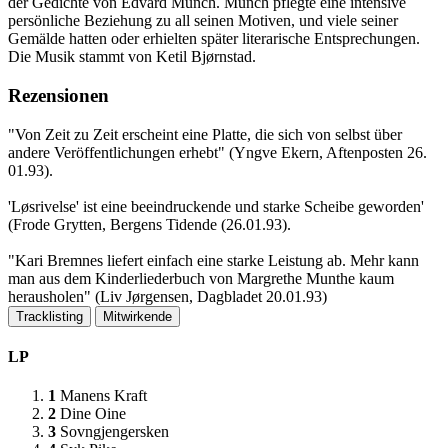
der Gedichte von Edvard Munch. Munch pflegte eine intensive
persönliche Beziehung zu all seinen Motiven, und viele seiner
Gemälde hatten oder erhielten später literarische Entsprechungen.
Die Musik stammt von Ketil Bjørnstad.
Rezensionen
"Von Zeit zu Zeit erscheint eine Platte, die sich von selbst über
andere Veröffentlichungen erhebt" (Yngve Ekern, Aftenposten 26.​
01.​93).​
'Løsrivelse' ist eine beeindruckende und starke Scheibe geworden'
(Frode Grytten, Bergens Tidende (26.​01.​93).​
"Kari Bremnes liefert einfach eine starke Leistung ab.​ Mehr kann
man aus dem Kinderliederbuch von Margrethe Munthe kaum
herausholen" (Liv Jørgensen, Dagbladet 20.​01.​93)
Tracklisting
Mitwirkende
LP
1
Manens Kraft
2
Dine Oine
3
Sovngjengersken