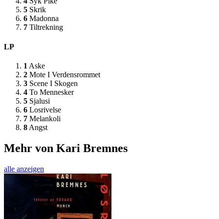
4
Syk Pike
5
Skrik
6
Madonna
7
Tiltrekning
LP
1
Aske
2
Mote I Verdensrommet
3
Scene I Skogen
4
To Mennesker
5
Sjalusi
6
Losrivelse
7
Melankoli
8
Angst
Mehr von Kari Bremnes
alle anzeigen