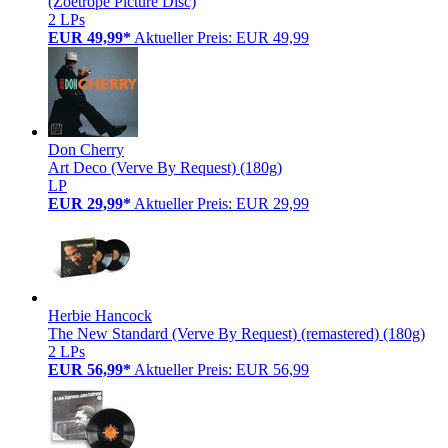
(Zoetrope Picture Disc)
2 LPs
EUR 49,99*
Aktueller Preis: EUR 49,99
Don Cherry
Art Deco (Verve By Request) (180g)
LP
EUR 29,99*
Aktueller Preis: EUR 29,99
Herbie Hancock
The New Standard (Verve By Request) (remastered) (180g)
2 LPs
EUR 56,99*
Aktueller Preis: EUR 56,99