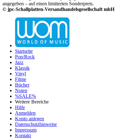
angegeben – auf einen limitierten Sonderpreis.
© jpc-Schallplatten-Versandhandelsgesellschaft mbH
Startseite
Pop/Rock
Jazz
Klassik
Vinyl
Filme
Bücher
Noten
%SALE%
Weitere Bereiche
Hilfe
Anmelden
Konto anlegen
Datenschutzhinweise
Impressum
Kontakt