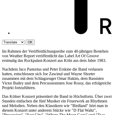
OK
Im Rahmen der Veröffentlichungsreihe zum 40-jährigen Bestehen
von Weather Report veröffentlicht das Label Art Of Groove
erstmalig das Rockpalast-Konzert aus Köln aus dem Jahre 1983.
Nachdem Jaco Pastorius und Peter Erskine die Band verlassen
hatten, entschlossen sich Joe Zawinul und Wayne Shorter
zusammen mit dem Schlagzeuger Omar Hakim, dem Bassisten
Victor Bailey und dem Percussionisten Jose Rossy, das erfolgreiche
Projekt fortzuführen.
Das Kölner Konzert präsentiert die Band in Höchstform. Über zwei
Stunden entfachen die fünf Musiker ein Feuerwerk an Rhythmen
und Melodien. Neben den Klassikern wie "Birdland" hört man in
diesem Konzert unter anderem Stücke wie "D Flat Waltz",
"Procession", "Fast City", "Where The Moon Goes" und "Two