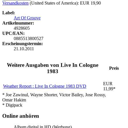
Versandkosten
(United States of America): EUR 19,90
Label:
Art Of Groove
Artikelnummer:
4928605
UPC/EAN:
0885513800527
Erscheinungstermin:
21.10.2011
Weitere Ausgaben von Live In Cologne
Preis
1983
EUR
Weather Report : Live In Cologne 1983
DVD
11,99*
* Joe Zawinul, Wayne Shorter, Victor Bailey, Jose Rossy,
Omar Hakim
* Digipack
Online anhören
Album digital in HD (Werbung)