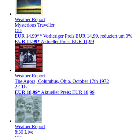
Weather Report
Mysterious Traveller
CD
EUR 14,99**
Vorheriger Preis EUR 14,99, reduziert um 0%
EUR 11,99*
Aktueller Preis: EUR 11,99
Weather Report
The Agora, Columbus, Ohio, October 17th 1972
2 CDs
EUR 18,99*
Aktueller Preis: EUR 18,99
Weather Report
8:30 Live