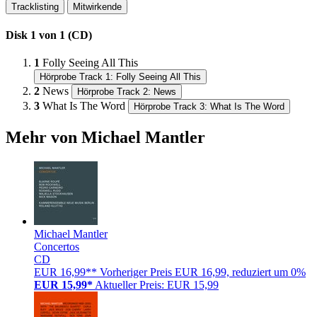
Tracklisting
Mitwirkende
Disk 1 von 1 (CD)
1
Folly Seeing All This
Hörprobe Track 1: Folly Seeing All This
2
News
Hörprobe Track 2: News
3
What Is The Word
Hörprobe Track 3: What Is The Word
Mehr von Michael Mantler
Michael Mantler
Concertos
CD
EUR 16,99**
Vorheriger Preis EUR 16,99, reduziert um 0%
EUR 15,99*
Aktueller Preis: EUR 15,99