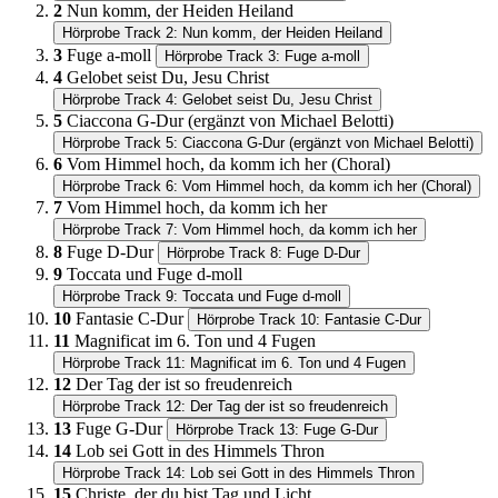
2
Nun komm, der Heiden Heiland
Hörprobe Track 2: Nun komm, der Heiden Heiland
3
Fuge a-moll
Hörprobe Track 3: Fuge a-moll
4
Gelobet seist Du, Jesu Christ
Hörprobe Track 4: Gelobet seist Du, Jesu Christ
5
Ciaccona G-Dur (ergänzt von Michael Belotti)
Hörprobe Track 5: Ciaccona G-Dur (ergänzt von Michael Belotti)
6
Vom Himmel hoch, da komm ich her (Choral)
Hörprobe Track 6: Vom Himmel hoch, da komm ich her (Choral)
7
Vom Himmel hoch, da komm ich her
Hörprobe Track 7: Vom Himmel hoch, da komm ich her
8
Fuge D-Dur
Hörprobe Track 8: Fuge D-Dur
9
Toccata und Fuge d-moll
Hörprobe Track 9: Toccata und Fuge d-moll
10
Fantasie C-Dur
Hörprobe Track 10: Fantasie C-Dur
11
Magnificat im 6. Ton und 4 Fugen
Hörprobe Track 11: Magnificat im 6. Ton und 4 Fugen
12
Der Tag der ist so freudenreich
Hörprobe Track 12: Der Tag der ist so freudenreich
13
Fuge G-Dur
Hörprobe Track 13: Fuge G-Dur
14
Lob sei Gott in des Himmels Thron
Hörprobe Track 14: Lob sei Gott in des Himmels Thron
15
Christe, der du bist Tag und Licht