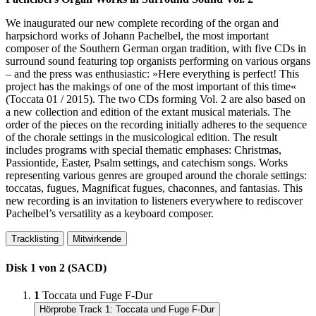
We inaugurated our new complete recording of the organ and
harpsichord works of Johann Pachelbel, the most important
composer of the Southern German organ tradition, with five CDs in
surround sound featuring top organists performing on various organs
– and the press was enthusiastic: »Here everything is perfect! This
project has the makings of one of the most important of this time«
(Toccata 01 / 2015). The two CDs forming Vol. 2 are also based on
a new collection and edition of the extant musical materials. The
order of the pieces on the recording initially adheres to the sequence
of the chorale settings in the musicological edition. The result
includes programs with special thematic emphases: Christmas,
Passiontide, Easter, Psalm settings, and catechism songs. Works
representing various genres are grouped around the chorale settings:
toccatas, fugues, Magnificat fugues, chaconnes, and fantasias. This
new recording is an invitation to listeners everywhere to rediscover
Pachelbel’s versatility as a keyboard composer.
Tracklisting
Mitwirkende
Disk 1 von 2 (SACD)
1
Toccata und Fuge F-Dur
Hörprobe Track 1: Toccata und Fuge F-Dur