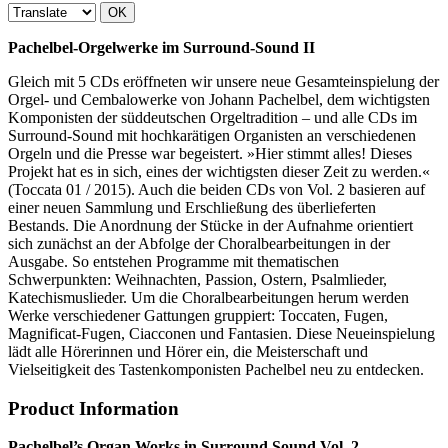
OK
Pachelbel-Orgelwerke im Surround-Sound II
Gleich mit 5 CDs eröffneten wir unsere neue Gesamteinspielung der
Orgel- und Cembalowerke von Johann Pachelbel, dem wichtigsten
Komponisten der süddeutschen Orgeltradition – und alle CDs im
Surround-Sound mit hochkarätigen Organisten an verschiedenen
Orgeln und die Presse war begeistert. »Hier stimmt alles! Dieses
Projekt hat es in sich, eines der wichtigsten dieser Zeit zu werden.«
(Toccata 01 / 2015). Auch die beiden CDs von Vol. 2 basieren auf
einer neuen Sammlung und Erschließung des überlieferten
Bestands. Die Anordnung der Stücke in der Aufnahme orientiert
sich zunächst an der Abfolge der Choralbearbeitungen in der
Ausgabe. So entstehen Programme mit thematischen
Schwerpunkten: Weihnachten, Passion, Ostern, Psalmlieder,
Katechismuslieder. Um die Choralbearbeitungen herum werden
Werke verschiedener Gattungen gruppiert: Toccaten, Fugen,
Magnificat-Fugen, Ciacconen und Fantasien. Diese Neueinspielung
lädt alle Hörerinnen und Hörer ein, die Meisterschaft und
Vielseitigkeit des Tastenkomponisten Pachelbel neu zu entdecken.
Product Information
Pachelbel’s Organ Works in Surround Sound Vol. 2