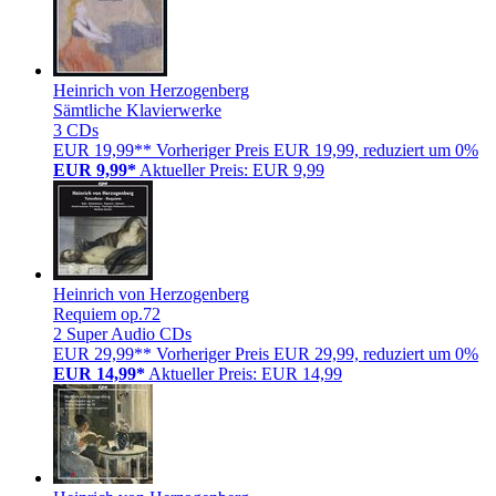
Heinrich von Herzogenberg
Sämtliche Klavierwerke
3 CDs
EUR 19,99**
Vorheriger Preis EUR 19,99, reduziert um 0%
EUR 9,99*
Aktueller Preis: EUR 9,99
Heinrich von Herzogenberg
Requiem op.72
2 Super Audio CDs
EUR 29,99**
Vorheriger Preis EUR 29,99, reduziert um 0%
EUR 14,99*
Aktueller Preis: EUR 14,99