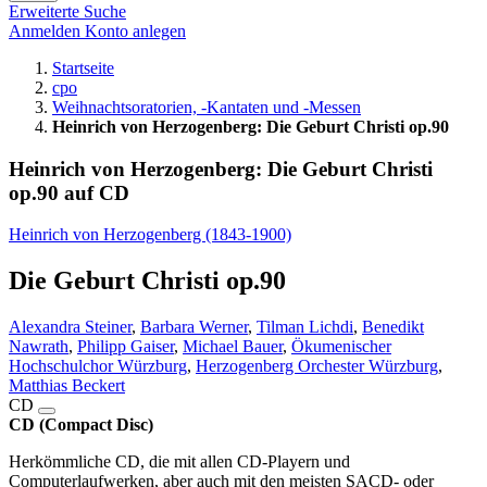
Erweiterte Suche
Anmelden
Konto anlegen
Startseite
cpo
Weihnachtsoratorien, -Kantaten und -Messen
Heinrich von Herzogenberg: Die Geburt Christi op.90
Heinrich von Herzogenberg: Die Geburt Christi
op.90 auf CD
Heinrich von Herzogenberg (1843-1900)
Die Geburt Christi op.90
Alexandra Steiner
,
Barbara Werner
,
Tilman Lichdi
,
Benedikt
Nawrath
,
Philipp Gaiser
,
Michael Bauer
,
Ökumenischer
Hochschulchor Würzburg
,
Herzogenberg Orchester Würzburg
,
Matthias Beckert
CD
CD (Compact Disc)
Herkömmliche CD, die mit allen CD-Playern und
Computerlaufwerken, aber auch mit den meisten SACD- oder