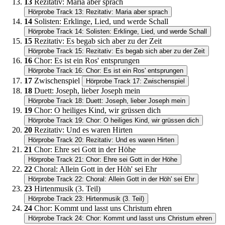
13
Rezitativ: Maria aber sprach
Hörprobe Track 13: Rezitativ: Maria aber sprach
14
Solisten: Erklinge, Lied, und werde Schall
Hörprobe Track 14: Solisten: Erklinge, Lied, und werde Schall
15
Rezitativ: Es begab sich aber zu der Zeit
Hörprobe Track 15: Rezitativ: Es begab sich aber zu der Zeit
16
Chor: Es ist ein Ros' entsprungen
Hörprobe Track 16: Chor: Es ist ein Ros' entsprungen
17
Zwischenspiel
Hörprobe Track 17: Zwischenspiel
18
Duett: Joseph, lieber Joseph mein
Hörprobe Track 18: Duett: Joseph, lieber Joseph mein
19
Chor: O heiliges Kind, wir grüssen dich
Hörprobe Track 19: Chor: O heiliges Kind, wir grüssen dich
20
Rezitativ: Und es waren Hirten
Hörprobe Track 20: Rezitativ: Und es waren Hirten
21
Chor: Ehre sei Gott in der Höhe
Hörprobe Track 21: Chor: Ehre sei Gott in der Höhe
22
Choral: Allein Gott in der Höh' sei Ehr
Hörprobe Track 22: Choral: Allein Gott in der Höh' sei Ehr
23
Hirtenmusik (3. Teil)
Hörprobe Track 23: Hirtenmusik (3. Teil)
24
Chor: Kommt und lasst uns Christum ehren
Hörprobe Track 24: Chor: Kommt und lasst uns Christum ehren