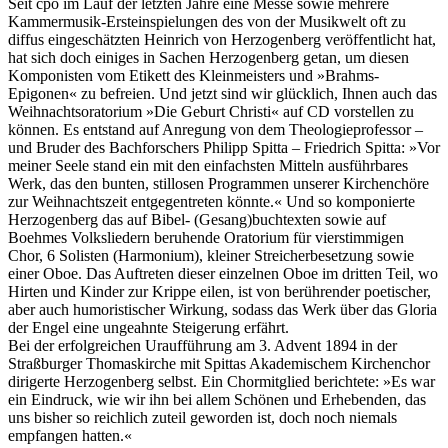
Seit cpo im Lauf der letzten Jahre eine Messe sowie mehrere
Kammermusik-Ersteinspielungen des von der Musikwelt oft zu
diffus eingeschätzten Heinrich von Herzogenberg veröffentlicht hat,
hat sich doch einiges in Sachen Herzogenberg getan, um diesen
Komponisten vom Etikett des Kleinmeisters und »Brahms-
Epigonen« zu befreien. Und jetzt sind wir glücklich, Ihnen auch das
Weihnachtsoratorium »Die Geburt Christi« auf CD vorstellen zu
können. Es entstand auf Anregung von dem Theologieprofessor –
und Bruder des Bachforschers Philipp Spitta – Friedrich Spitta: »Vor
meiner Seele stand ein mit den einfachsten Mitteln ausführbares
Werk, das den bunten, stillosen Programmen unserer Kirchenchöre
zur Weihnachtszeit entgegentreten könnte.« Und so komponierte
Herzogenberg das auf Bibel- (Gesang)buchtexten sowie auf
Boehmes Volksliedern beruhende Oratorium für vierstimmigen
Chor, 6 Solisten (Harmonium), kleiner Streicherbesetzung sowie
einer Oboe. Das Auftreten dieser einzelnen Oboe im dritten Teil, wo
Hirten und Kinder zur Krippe eilen, ist von berührender poetischer,
aber auch humoristischer Wirkung, sodass das Werk über das Gloria
der Engel eine ungeahnte Steigerung erfährt.
Bei der erfolgreichen Uraufführung am 3. Advent 1894 in der
Straßburger Thomaskirche mit Spittas Akademischem Kirchenchor
dirigerte Herzogenberg selbst. Ein Chormitglied berichtete: »Es war
ein Eindruck, wie wir ihn bei allem Schönen und Erhebenden, das
uns bisher so reichlich zuteil geworden ist, doch noch niemals
empfangen hatten.«