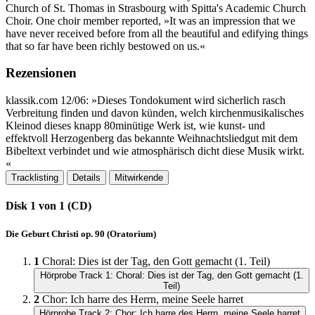
Church of St. Thomas in Strasbourg with Spitta's Academic Church
Choir. One choir member reported, »It was an impression that we
have never received before from all the beautiful and edifying things
that so far have been richly bestowed on us.«
Rezensionen
klassik.​com 12/06: »Dieses Tondokument wird sicherlich rasch
Verbreitung finden und davon künden, welch kirchenmusikalisches
Kleinod dieses knapp 80minütige Werk ist, wie kunst- und
effektvoll Herzogenberg das bekannte Weihnachtsliedgut mit dem
Bibeltext verbindet und wie atmosphärisch dicht diese Musik wirkt.​
«
Tracklisting
Details
Mitwirkende
Disk 1 von 1 (CD)
Die Geburt Christi op. 90 (Oratorium)
1
Choral: Dies ist der Tag, den Gott gemacht (1. Teil)
Hörprobe Track 1: Choral: Dies ist der Tag, den Gott gemacht (1.
Teil)
2
Chor: Ich harre des Herrn, meine Seele harret
Hörprobe Track 2: Chor: Ich harre des Herrn, meine Seele harret