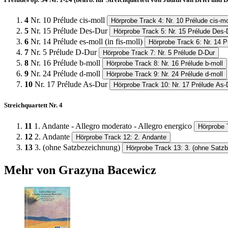
4
Nr. 10 Prélude cis-moll
Hörprobe Track 4: Nr. 10 Prélude cis-mo
5
Nr. 15 Prélude Des-Dur
Hörprobe Track 5: Nr. 15 Prélude Des-
6
Nr. 14 Prélude es-moll (in fis-moll)
Hörprobe Track 6: Nr. 14 Pr
7
Nr. 5 Prélude D-Dur
Hörprobe Track 7: Nr. 5 Prélude D-Dur
8
Nr. 16 Prélude b-moll
Hörprobe Track 8: Nr. 16 Prélude b-moll
9
Nr. 24 Prélude d-moll
Hörprobe Track 9: Nr. 24 Prélude d-moll
10
Nr. 17 Prélude As-Dur
Hörprobe Track 10: Nr. 17 Prélude As-
Streichquartett Nr. 4
11
1. Andante - Allegro moderato - Allegro energico
Hörprobe T
12
2. Andante
Hörprobe Track 12: 2. Andante
13
3. (ohne Satzbezeichnung)
Hörprobe Track 13: 3. (ohne Satz
Mehr von Grazyna Bacewicz