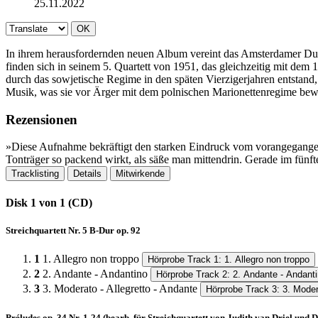
25.11.2022
OK
In ihrem herausfordernden neuen Album vereint das Amsterdamer Dud
finden sich in seinem 5. Quartett von 1951, das gleichzeitig mit de
durch das sowjetische Regime in den späten Vierzigerjahren entstand, 
Musik, was sie vor Ärger mit dem polnischen Marionettenregime bew
Rezensionen
»Diese Aufnahme bekräftigt den starken Eindruck vom vorangegangene
Tonträger so packend wirkt, als säße man mittendrin.​ Gerade im fü
Tracklisting
Details
Mitwirkende
Disk 1 von 1 (CD)
Streichquartett Nr. 5 B-Dur op. 92
1
1. Allegro non troppo
Hörprobe Track 1: 1. Allegro non troppo
2
2. Andante - Andantino
Hörprobe Track 2: 2. Andante - Andant
3
3. Moderato - Allegretto - Andante
Hörprobe Track 3: 3. Modera
Préludes op. 34 Nr. 1-24 (bearb. für Streichquartett von Judith van Driel und 