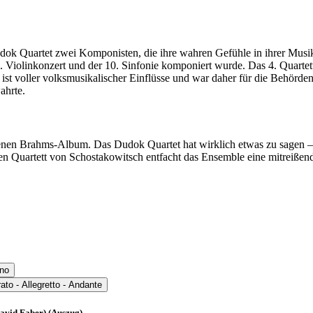
ok Quartet zwei Komponisten, die ihre wahren Gefühle in ihrer Musi
m 1. Violinkonzert und der 10. Sinfonie komponiert wurde. Das 4. Quar
ist voller volksmusikalischer Einflüsse und war daher für die Behörden 
ahrte.
n Brahms-Album.​ Das Dudok Quartet hat wirklich etwas zu sagen – un
nften Quartett von Schostakowitsch entfacht das Ensemble eine mitrei
ino
to - Allegretto - Andante
David Faber) (Auszug)