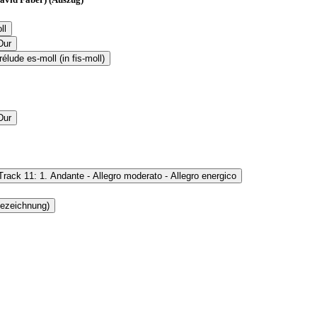
ll
Dur
élude es-moll (in fis-moll)
Dur
rack 11: 1. Andante - Allegro moderato - Allegro energico
bezeichnung)