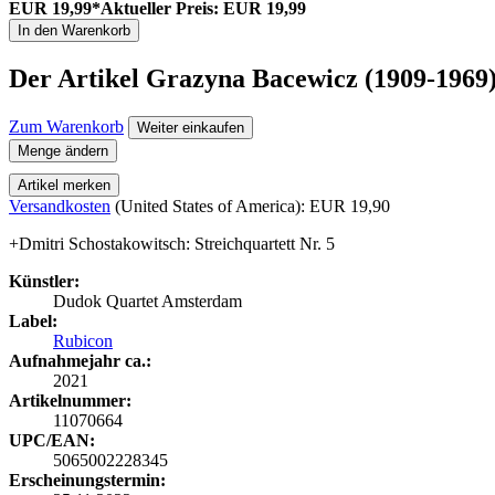
EUR 19,99*
Aktueller Preis: EUR 19,99
In den Warenkorb
Der Artikel
Grazyna Bacewicz (1909-1969):
Zum Warenkorb
Weiter einkaufen
Menge ändern
Artikel merken
Versandkosten
(United States of America): EUR 19,90
+Dmitri Schostakowitsch: Streichquartett Nr. 5
Künstler:
Dudok Quartet Amsterdam
Label:
Rubicon
Aufnahmejahr ca.:
2021
Artikelnummer:
11070664
UPC/EAN:
5065002228345
Erscheinungstermin: