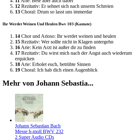
11
Arie: Bete aber auch dabei
12
Rezitativ: Er sehnet sich nach unserm Schreien
13
Choral: Drum so lasst uns immerdar
Ihr Werdet Weinen Und Heulen Bwv 103 (Kantate)
14
Chor und Arioso: Ihr werdet weinen und heulen
15
Rezitativ: Wer sollte nicht in Klagen untergehn
16
Arie: Kein Arzt ist außer dir zu finden
17
Rezitativ: Du wirst mich nach der Angst auch wiederum
erquicken
18
Arie: Erholet euch, betrübte Sinnen
19
Choral: Ich hab dich einen Augenblick
Mehr von Johann Sebastia...
Johann Sebastian Bach
Messe h-moll BWV 232
2 Super Audio CDs