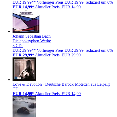
EUR 19,99**
Vorheriger Preis EUR 19,99, reduziert um 0%
EUR 14,99*
Aktueller Preis: EUR 14,99
Johann Sebastian Bach
Die apokryphen Werke
8 CDs
EUR 39,99**
Vorheriger Preis EUR 39,99, reduziert um 0%
EUR 29,99*
Aktueller Preis: EUR 29,99
Love & Devotion - Deutsche Barock-Motetten aus Leipzig
CD
EUR 14,99*
Aktueller Preis: EUR 14,99