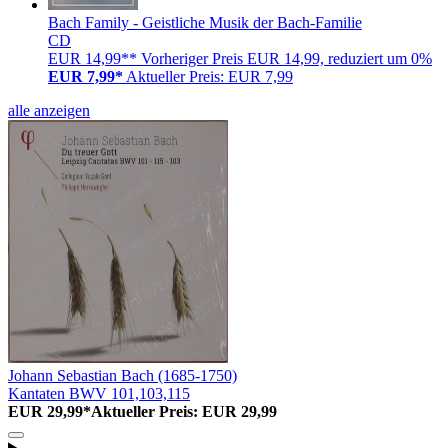
Bach Family - Geistliche Musik der Bach-Familie
CD
EUR 14,99**
Vorheriger Preis EUR 14,99, reduziert um 0%
EUR 7,99*
Aktueller Preis: EUR 7,99
alle anzeigen
Johann Sebastian Bach (1685-1750)
Kantaten BWV 101,103,115
EUR 29,99*
Aktueller Preis: EUR 29,99