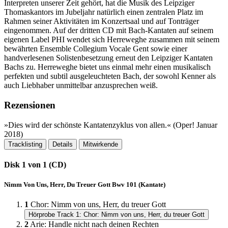
Interpreten unserer Zeit gehört, hat die Musik des Leipziger
Thomaskantors im Jubeljahr natürlich einen zentralen Platz im
Rahmen seiner Aktivitäten im Konzertsaal und auf Tonträger
eingenommen. Auf der dritten CD mit Bach-Kantaten auf seinem
eigenen Label PHI wendet sich Herreweghe zusammen mit seinem
bewährten Ensemble Collegium Vocale Gent sowie einer
handverlesenen Solistenbesetzung erneut den Leipziger Kantaten
Bachs zu. Herreweghe bietet uns einmal mehr einen musikalisch
perfekten und subtil ausgeleuchteten Bach, der sowohl Kenner als
auch Liebhaber unmittelbar anzusprechen weiß.
Rezensionen
»Dies wird der schönste Kantatenzyklus von allen.​« (Oper! Januar
2018)
Tracklisting
Details
Mitwirkende
Disk 1 von 1 (CD)
Nimm Von Uns, Herr, Du Treuer Gott Bwv 101 (Kantate)
1
Chor: Nimm von uns, Herr, du treuer Gott
Hörprobe Track 1: Chor: Nimm von uns, Herr, du treuer Gott
2
Arie: Handle nicht nach deinen Rechten