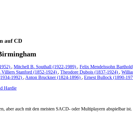
am auf CD
 Birmingham
 1952)
,
Mitchell B. Southall (1922-1989)
,
Felix Mendelssohn Barthol
 Villiers Stanford (1852-1924)
,
Theodore Dubois (1837-1924)
,
Willi
 (1934-1992)
,
Anton Bruckner (1824-1896)
,
Ernest Bullock (1890-19
d Hardie
 aber auch mit den meisten SACD- oder Multiplayern abspielbar ist.