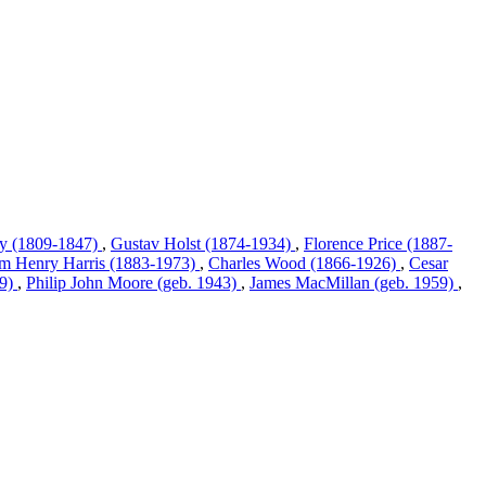
dy (1809-1847)
,
Gustav Holst (1874-1934)
,
Florence Price (1887-
am Henry Harris (1883-1973)
,
Charles Wood (1866-1926)
,
Cesar
79)
,
Philip John Moore (geb. 1943)
,
James MacMillan (geb. 1959)
,