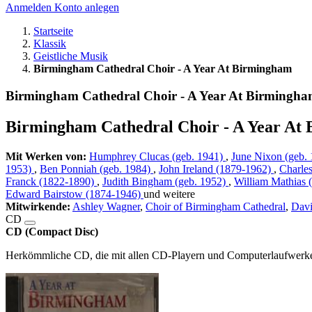
Anmelden
Konto anlegen
Startseite
Klassik
Geistliche Musik
Birmingham Cathedral Choir - A Year At Birmingham
Birmingham Cathedral Choir - A Year At Birmingh
Birmingham Cathedral Choir - A Year At
Mit Werken von:
Humphrey Clucas (geb. 1941)
,
June Nixon (geb.
1953)
,
Ben Ponniah (geb. 1984)
,
John Ireland (1879-1962)
,
Charles
Franck (1822-1890)
,
Judith Bingham (geb. 1952)
,
William Mathias
Edward Bairstow (1874-1946)
und weitere
Mitwirkende:
Ashley Wagner
,
Choir of Birmingham Cathedral
,
Davi
CD
CD (Compact Disc)
Herkömmliche CD, die mit allen CD-Playern und Computerlaufwerken,