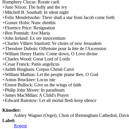
Humphrey Clucas: Rorate caeli
+June Nixon: The holly and the ivy
+Mitchell B. Southall: In silent night
+Felix Mendelssohn: There shall a star from Jacob come forth
+Gustav Holst: Nunc dimittis
+Florence Price: Resignation
+Ben Ponniah: Ave Maria
+John Ireland: Ex ore innocentium
+Charles Villiers Stanford: Ye choirs of new Jerusalem
+Theodore Dubois: Offertoire pour la fete de l'Ascension
+William Henry Harris: Come down, O Love divine
+Charles Wood: Great Lord of Lords
+Cesar Franck: Panis angelicus
+Judith Bingham: Corpus Christi Carol
+William Mathias: Let the people praise thee, O God
+Anton Bruckner: Locus iste
+Ernest Bullock: Give us the wings of faith
+Philip John Moore: In paradisum
+James MacMillan: A Child's Prayer
+Edward Bairstow: Let all mortal flesh keep silence
Künstler:
Ashley Wagner (Orgel), Choir of Birmingham Cathedral, Davi
Label:
Regent