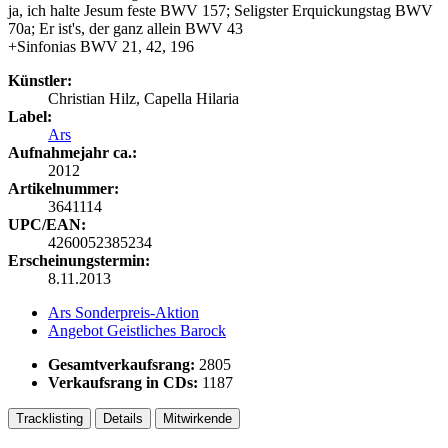
ja, ich halte Jesum feste BWV 157; Seligster Erquickungstag BWV
70a; Er ist's, der ganz allein BWV 43
+Sinfonias BWV 21, 42, 196
Künstler:
Christian Hilz, Capella Hilaria
Label:
Ars
Aufnahmejahr ca.:
2012
Artikelnummer:
3641114
UPC/EAN:
4260052385234
Erscheinungstermin:
8.11.2013
Ars Sonderpreis-Aktion
Angebot Geistliches Barock
Gesamtverkaufsrang:
2805
Verkaufsrang in CDs:
1187
Tracklisting
Details
Mitwirkende