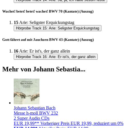
Wachet! betet! betet! wachet! BWV 70 (Kantate) (Auszug)
15
Arie: Seligster Erquickungstag
Hörprobe Track 15: Arie: Seligster Erquickungstag
Gott fähret auf mit Jauchzen BWV 43 (Kantate) (Auszug)
16
Arie: Er ist's, der ganz allein
Hörprobe Track 16: Arie: Er ist's, der ganz allein
Mehr von Johann Sebastia...
Johann Sebastian Bach
Messe h-moll BWV 232
2 Super Audio CDs
EUR 19,99**
Vorheriger Preis EUR 19,99, reduziert um 0%