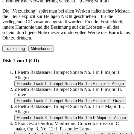
absonderliche Verwunderung verzuckt.“ (Georg Muffat)
Die „Verzuckung“ spürt man bei allen Werken italienischer Meister,
die – teils explizit zur Heiligen Nacht geschrieben – für die
vorliegende CD zusammengestellt wurden. Freude, Festlichkeit,
innere Harmonie und die Besinnung auf die Liebsten – all das
scheint durch jede Note dieser wundervollen Werke des Barock ans
Ohr zu dringen.
Tracklisting
Mitwirkende
Disk 1 von 1 (CD)
1
Pietro Baldassare
:
Trumpet Sonata No. 1 in F major: I.
Allegro
Hörprobe Track 1: Trumpet Sonata No. 1 in F major: I. Allegro
2
Pietro Baldassare
:
Trumpet Sonata No. 1 in F major: II.
Grave
Hörprobe Track 2: Trumpet Sonata No. 1 in F major: II. Grave
3
Pietro Baldassare
:
Trumpet Sonata No. 1 In F Major: Iii.
Allegro
Hörprobe Track 3: Trumpet Sonata No. 1 In F Major: Iii. Allegro
4
Francesco Onofrio Manfredini
:
Concerto Grosso in C
major, Op. 3, No. 12: I. Pastorale: Largo