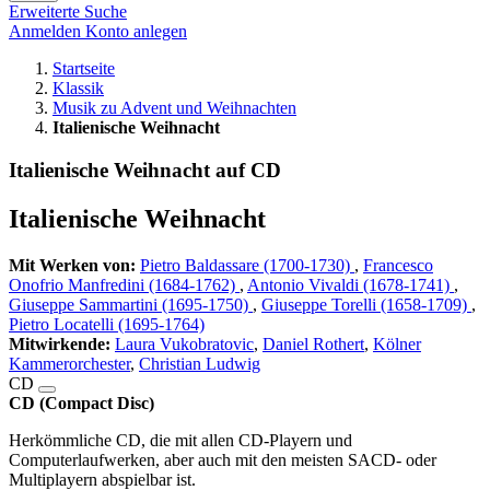
Erweiterte Suche
Anmelden
Konto anlegen
Startseite
Klassik
Musik zu Advent und Weihnachten
Italienische Weihnacht
Italienische Weihnacht auf CD
Italienische Weihnacht
Mit Werken von:
Pietro Baldassare (1700-1730)
,
Francesco
Onofrio Manfredini (1684-1762)
,
Antonio Vivaldi (1678-1741)
,
Giuseppe Sammartini (1695-1750)
,
Giuseppe Torelli (1658-1709)
,
Pietro Locatelli (1695-1764)
Mitwirkende:
Laura Vukobratovic
,
Daniel Rothert
,
Kölner
Kammerorchester
,
Christian Ludwig
CD
CD (Compact Disc)
Herkömmliche CD, die mit allen CD-Playern und
Computerlaufwerken, aber auch mit den meisten SACD- oder
Multiplayern abspielbar ist.