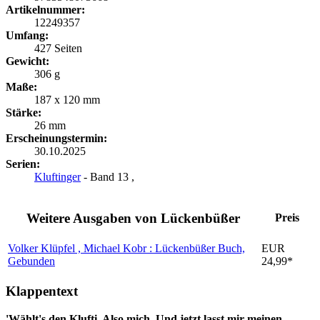
Artikelnummer:
12249357
Umfang:
427 Seiten
Gewicht:
306 g
Maße:
187 x 120 mm
Stärke:
26 mm
Erscheinungstermin:
30.10.2025
Serien:
Kluftinger
- Band 13 ,
Weitere Ausgaben von Lückenbüßer
Preis
Volker Klüpfel , Michael Kobr : Lückenbüßer
Buch,
EUR
Gebunden
24,99*
Klappentext
'Wählt's den Klufti. Also mich. Und jetzt lasst mir meinen