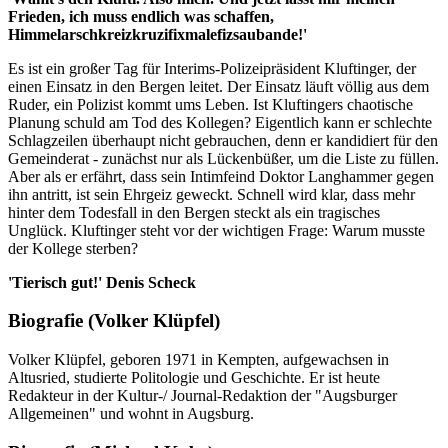
Frieden, ich muss endlich was schaffen,
Himmelarschkreizkruzifixmalefizsaubande!'
Es ist ein großer Tag für Interims-Polizeipräsident Kluftinger, der
einen Einsatz in den Bergen leitet. Der Einsatz läuft völlig aus dem
Ruder, ein Polizist kommt ums Leben. Ist Kluftingers chaotische
Planung schuld am Tod des Kollegen? Eigentlich kann er schlechte
Schlagzeilen überhaupt nicht gebrauchen, denn er kandidiert für den
Gemeinderat - zunächst nur als Lückenbüßer, um die Liste zu füllen.
Aber als er erfährt, dass sein Intimfeind Doktor Langhammer gegen
ihn antritt, ist sein Ehrgeiz geweckt. Schnell wird klar, dass mehr
hinter dem Todesfall in den Bergen steckt als ein tragisches
Unglück. Kluftinger steht vor der wichtigen Frage: Warum musste
der Kollege sterben?
'Tierisch gut!' Denis Scheck
Biografie (Volker Klüpfel)
Volker Klüpfel, geboren 1971 in Kempten, aufgewachsen in
Altusried, studierte Politologie und Geschichte. Er ist heute
Redakteur in der Kultur-/ Journal-Redaktion der "Augsburger
Allgemeinen" und wohnt in Augsburg.