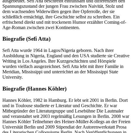
ausgebeutet. Sefi Atta beschreibt einfühlsam und differenziert den
Spannungszustand der jungen Frau zwischen Naivität, Stolz und
dem wachsenden Widerwillen gegen ihre Opferrolle, der sie
schließlich ermächtigt, ihre Geschichte selbst zu schreiben. Ein
erfrischend direkt und mit trockenem Humor erzählter Coming-of-
Age-Roman zwischen zwei Kontinenten.
Biografie (Sefi Atta)
Sefi Atta wurde 1964 in Lagos/Nigeria geboren. Nach ihrer
Ausbildung in Nigeria, England und den USA studierte sie Creative
Writing in Los Angeles. Ihre Kurzgeschichten und Hörspiele
wurden vielfach ausgezeichnet. Sefi Atta lebt mit ihrer Familie in
Meridian, Mississippi und unterrichtet an der Mississippi State
University.
Biografie (Hannes Köhler)
Hannes Köhler, 1982 in Hamburg. Er lebt seit 2001 in Berlin. Dort
und in Toulouse studierte er Literatur und Geschichte. Er war
Mitbegründer der Literaturgruppe und Lesebühne Die Lautmaler
und veranstaltet seit 2003 regelmäßig Lesungen in Berlin. 2008 war
Hannes Köhler Teilnehmer des Heiner-Müller-Kollegs an der Freien
Universität Berlin und 2009 Stipendiat der Autorenwerkstatt Prosa
des Literarischen Colloquiums Berlin. Nach Veröffentlichungen in