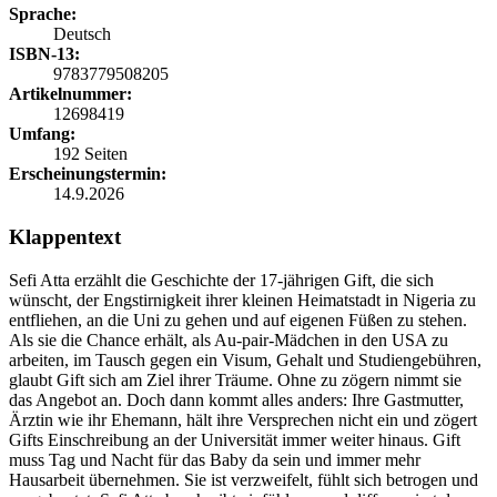
Sprache:
Deutsch
ISBN-13:
9783779508205
Artikelnummer:
12698419
Umfang:
192 Seiten
Erscheinungstermin:
14.9.2026
Klappentext
Sefi Atta erzählt die Geschichte der 17-jährigen Gift, die sich
wünscht, der Engstirnigkeit ihrer kleinen Heimatstadt in Nigeria zu
entfliehen, an die Uni zu gehen und auf eigenen Füßen zu stehen.
Als sie die Chance erhält, als Au-pair-Mädchen in den USA zu
arbeiten, im Tausch gegen ein Visum, Gehalt und Studiengebühren,
glaubt Gift sich am Ziel ihrer Träume. Ohne zu zögern nimmt sie
das Angebot an. Doch dann kommt alles anders: Ihre Gastmutter,
Ärztin wie ihr Ehemann, hält ihre Versprechen nicht ein und zögert
Gifts Einschreibung an der Universität immer weiter hinaus. Gift
muss Tag und Nacht für das Baby da sein und immer mehr
Hausarbeit übernehmen. Sie ist verzweifelt, fühlt sich betrogen und