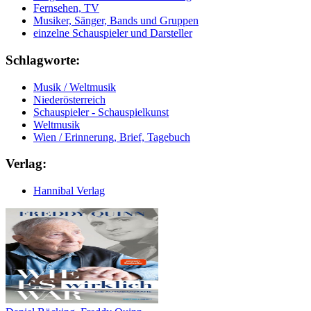
Fernsehen, TV
Musiker, Sänger, Bands und Gruppen
einzelne Schauspieler und Darsteller
Schlagworte:
Musik / Weltmusik
Niederösterreich
Schauspieler - Schauspielkunst
Weltmusik
Wien / Erinnerung, Brief, Tagebuch
Verlag:
Hannibal Verlag