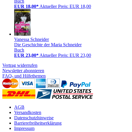
Buch
EUR 18,00*
Aktueller Preis: EUR 18,00
Vanessa Schneider
Die Geschichte der Maria Schneider
Buch
EUR 23,00*
Aktueller Preis: EUR 23,00
Vertrag widerrufen
Newsletter abonnieren
FAQ- und Hilfethemen
AGB
Versandkosten
Datenschutzhinweise
Barrierefreiheitserklärung
Impressum