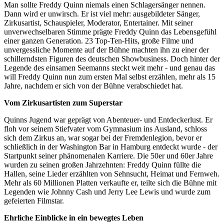
Man sollte Freddy Quinn niemals einen Schlagersänger nennen.
Dann wird er unwirsch. Er ist viel mehr: ausgebildeter Sänger,
Zirkusartist, Schauspieler, Moderator, Entertainer. Mit seiner
unverwechselbaren Stimme prägte Freddy Quinn das Lebensgefühl
einer ganzen Generation. 23 Top-Ten-Hits, große Filme und
unvergessliche Momente auf der Bühne machten ihn zu einer der
schillerndsten Figuren des deutschen Showbusiness. Doch hinter der
Legende des einsamen Seemanns steckt weit mehr - und genau das
will Freddy Quinn nun zum ersten Mal selbst erzählen, mehr als 15
Jahre, nachdem er sich von der Bühne verabschiedet hat.
Vom Zirkusartisten zum Superstar
Quinns Jugend war geprägt von Abenteuer- und Entdeckerlust. Er
floh vor seinem Stiefvater vom Gymnasium ins Ausland, schloss
sich dem Zirkus an, war sogar bei der Fremdenlegion, bevor er
schließlich in der Washington Bar in Hamburg entdeckt wurde - der
Startpunkt seiner phänomenalen Karriere. Die 50er und 60er Jahre
wurden zu seinen großen Jahrzehnten: Freddy Quinn füllte die
Hallen, seine Lieder erzählten von Sehnsucht, Heimat und Fernweh.
Mehr als 60 Millionen Platten verkaufte er, teilte sich die Bühne mit
Legenden wie Johnny Cash und Jerry Lee Lewis und wurde zum
gefeierten Filmstar.
Ehrliche Einblicke in ein bewegtes Leben